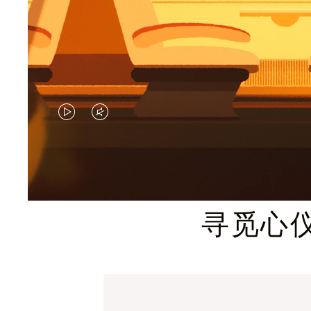
视
视
频
频
未
已
暂
静
寻觅心
停，
音，
请
请
按
点
下
击