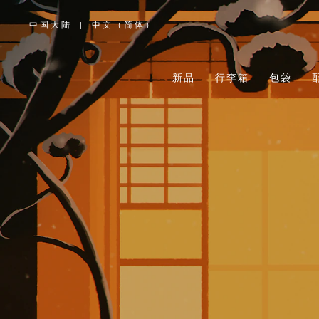
中国大陆
|
中文（简体）
,
请
选
择
您
所
新品
行李箱
包袋
在
的
国
家/
地
区