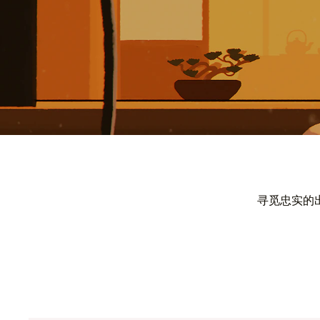
寻觅忠实的