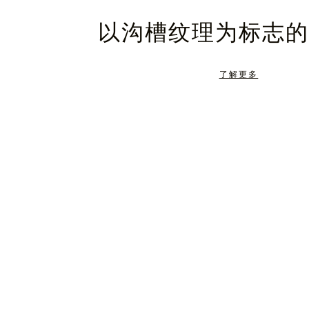
暂
静
以沟槽纹理为标志的
停，
音，
请
请
了解更多
按
点
下
击
暂
按
停
钮
按
取
钮
消
静
音