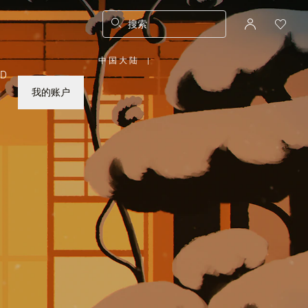
搜索
中国大陆
|
,
ED
请
选
择
我的账户
您
所
在
的
国
家/
地
区