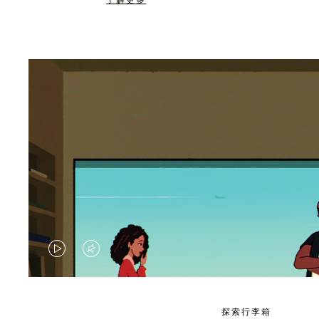
了解更多
视
视
频
频
未
已
探索行李箱