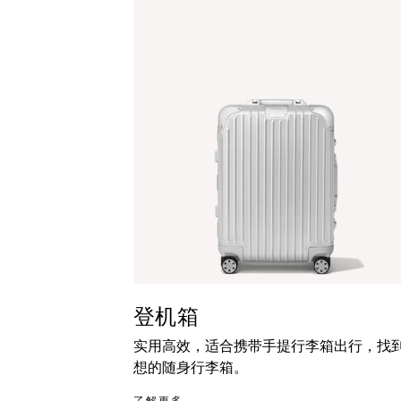
暂
按
停
钮
按
取
钮
消
静
音
登机箱
实用高效，适合携带手提行李箱出行，找
想的随身行李箱。