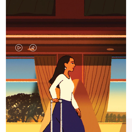
视
视
频
频
未
已
臻礼指南
暂
静
寻觅心仪的出行伴侣，与您共
停，
音，
享缤纷旅程
请
请
按
点
下
击