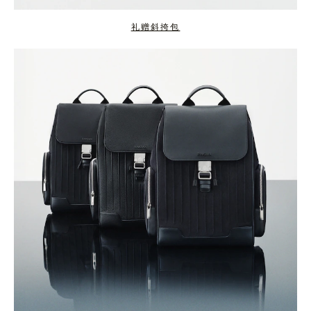
礼赠斜挎包