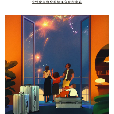
个性化定制您的铝镁合金行李箱
按
点
下
击
暂
按
停
钮
按
取
钮
消
静
音