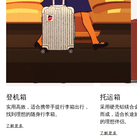
暂
按
停
钮
按
取
钮
消
静
音
登机箱
托运箱
实用高效，适合携带手提行李箱出行，
采用硬壳铝镁合
找到理想的随身行李箱。
而成，适合长途
的理想伴侣。
了解更多
了解更多