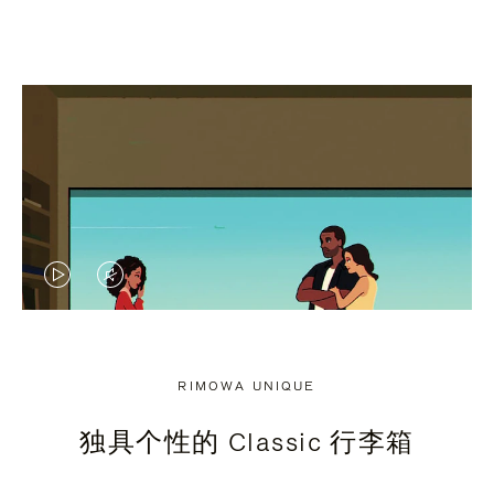
视
视
频
频
未
已
RIMOWA UNIQUE
暂
静
独具个性的 Classic 行李箱
停，
音，
请
请