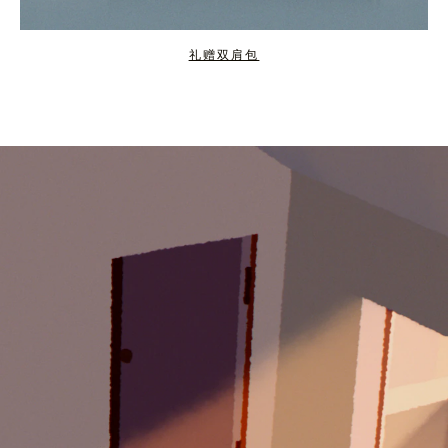
礼赠双肩包