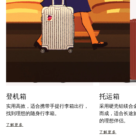
暂
按
停
钮
按
取
钮
消
静
音
登机箱
托运箱
实用高效，适合携带手提行李箱出行，
采用硬壳铝镁合
找到理想的随身行李箱。
而成，适合长途
的理想伴侣。
了解更多
了解更多