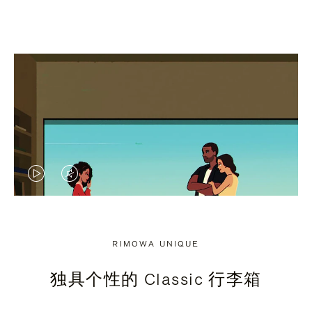
视
视
频
频
未
已
RIMOWA UNIQUE
暂
静
独具个性的 Classic 行李箱
停，
音，
请
请