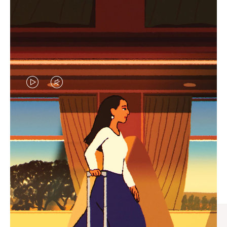
视
视
频
频
未
已
臻礼指南
暂
静
寻觅心仪的出行伴侣，与您共
停，
音，
享缤纷旅程
请
请
按
点
下
击