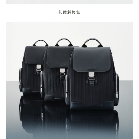
礼赠斜挎包