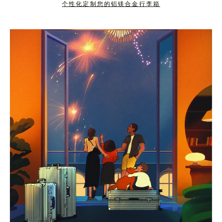
个性化定制您的铝镁合金行李箱
按
点
下
击
暂
按
停
钮
按
取
钮
消
静
音