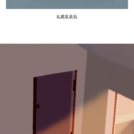
礼赠双肩包