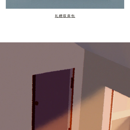
礼赠双肩包