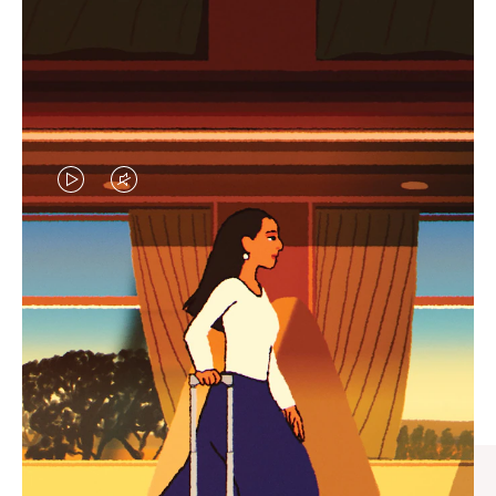
视
视
频
频
未
已
臻礼指南
暂
静
寻觅心仪的出行伴侣，与您共
停，
音，
享缤纷旅程
请
请
按
点
下
击