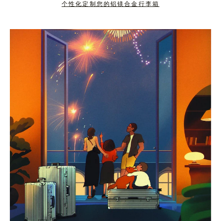
个性化定制您的铝镁合金行李箱
按
点
下
击
暂
按
停
钮
按
取
钮
消
静
音