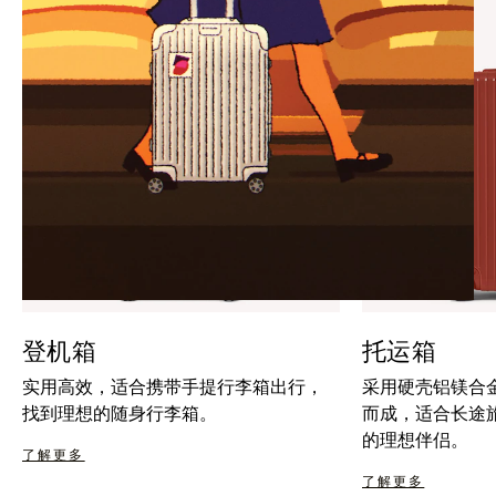
暂
按
停
钮
按
取
钮
消
静
音
登机箱
托运箱
实用高效，适合携带手提行李箱出行，
采用硬壳铝镁合
找到理想的随身行李箱。
而成，适合长途
的理想伴侣。
了解更多
了解更多