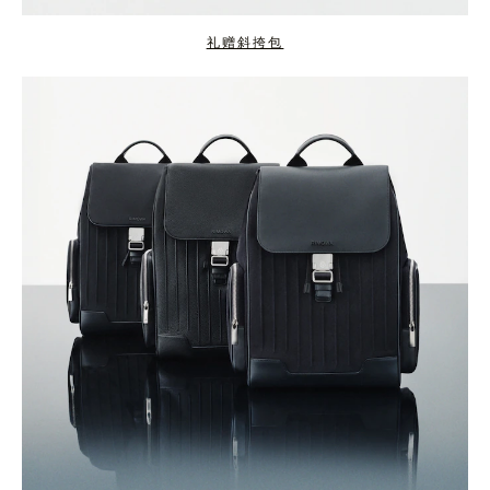
礼赠斜挎包