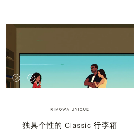
视
视
频
频
未
已
RIMOWA UNIQUE
暂
静
独具个性的 Classic 行李箱
停，
音，
请
请