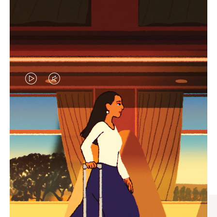
视
视
频
频
未
已
臻礼指南
暂
静
寻觅心仪的出行伴侣，与您共
停，
音，
享缤纷旅程
请
请
按
点
下
击