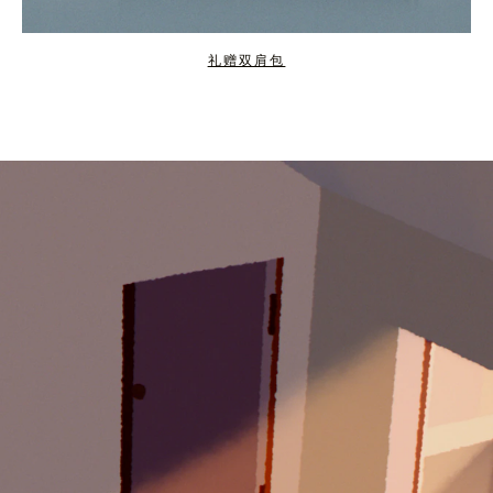
礼赠双肩包