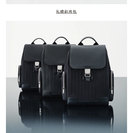
礼赠斜挎包