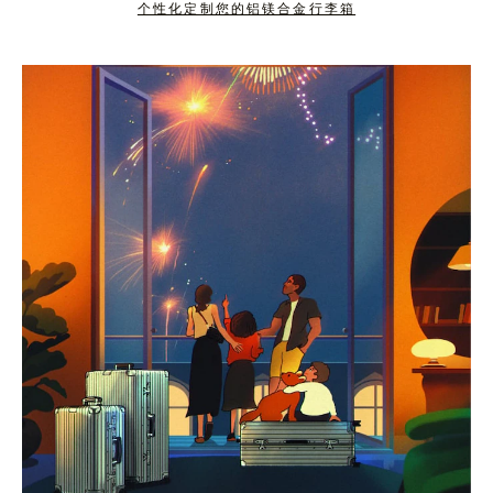
个性化定制您的铝镁合金行李箱
按
点
下
击
暂
按
停
钮
按
取
钮
消
静
音