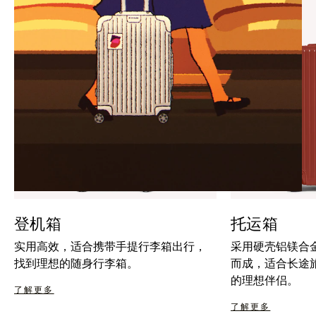
暂
按
停
钮
按
取
钮
消
静
音
登机箱
托运箱
实用高效，适合携带手提行李箱出行，
采用硬壳铝镁合
找到理想的随身行李箱。
而成，适合长途
的理想伴侣。
了解更多
了解更多