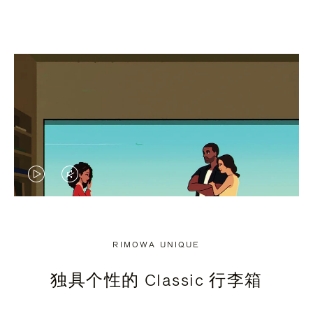
视
视
频
频
未
已
RIMOWA UNIQUE
暂
静
独具个性的 Classic 行李箱
停，
音，
请
请