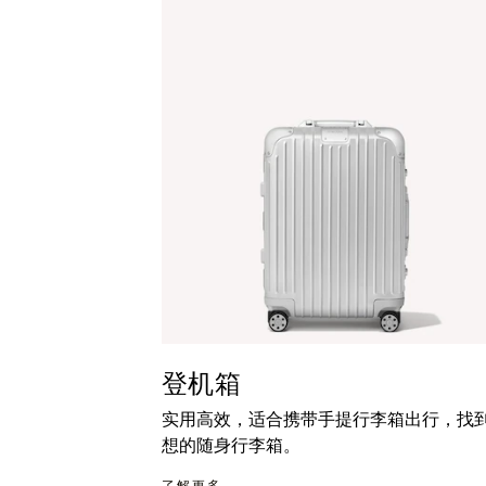
暂
按
停
钮
按
取
钮
消
静
音
登机箱
实用高效，适合携带手提行李箱出行，找
想的随身行李箱。