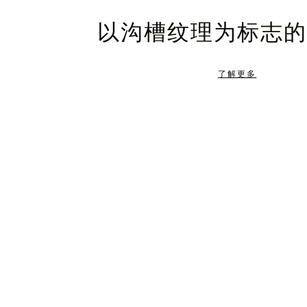
暂
静
以沟槽纹理为标志的
停，
音，
请
请
了解更多
按
点
下
击
暂
按
停
钮
按
取
钮
消
静
音