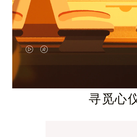
视
视
频
频
未
已
暂
静
寻觅心
停，
音，
请
请
按
点
下
击