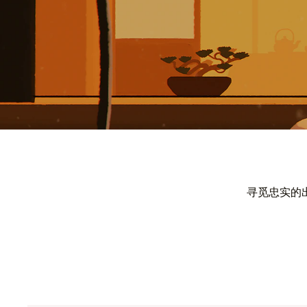
寻觅忠实的