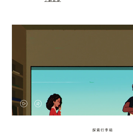
了解更多
视
视
频
频
未
已
探索行李箱