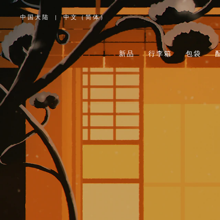
中国大陆
|
中文（简体）
,
请
选
择
您
所
新品
行李箱
包袋
在
的
国
家/
地
区