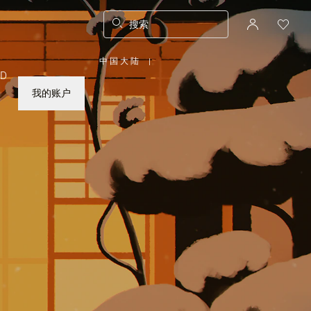
搜索
中国大陆
|
,
ED
请
选
择
我的账户
您
所
在
的
国
家/
地
区