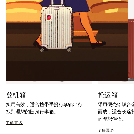
暂
按
停
钮
按
取
钮
消
静
音
登机箱
托运箱
实用高效，适合携带手提行李箱出行，
采用硬壳铝镁合
找到理想的随身行李箱。
而成，适合长途
的理想伴侣。
了解更多
了解更多