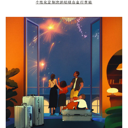
个性化定制您的铝镁合金行李箱
按
点
下
击
暂
按
停
钮
按
取
钮
消
静
音