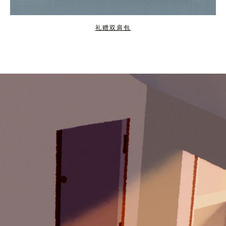
礼赠双肩包