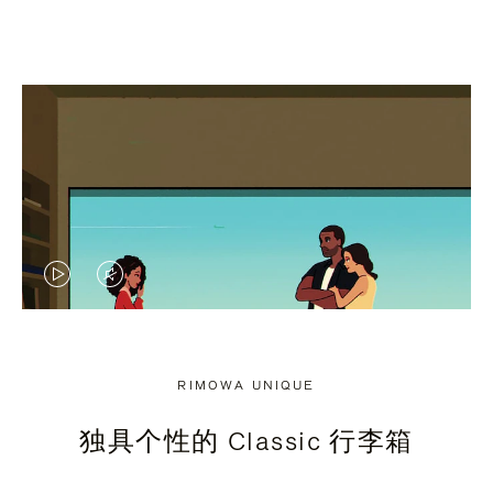
视
视
频
频
未
已
RIMOWA UNIQUE
暂
静
独具个性的 Classic 行李箱
停，
音，
请
请