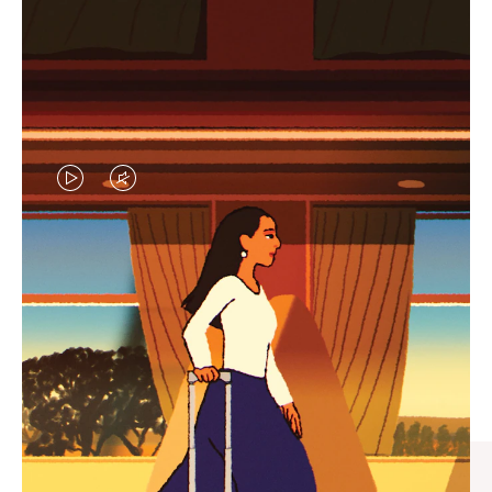
视
视
频
频
未
已
臻礼指南
暂
静
寻觅心仪的出行伴侣，与您共
停，
音，
享缤纷旅程
请
请
按
点
下
击