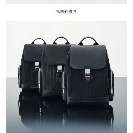
礼赠斜挎包