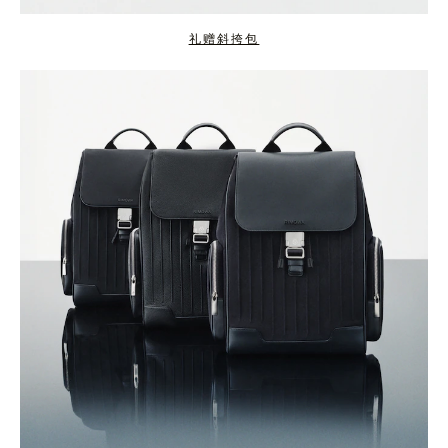
礼赠斜挎包