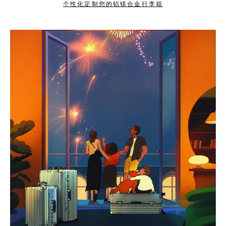
个性化定制您的铝镁合金行李箱
按
点
下
击
暂
按
停
钮
按
取
钮
消
静
音