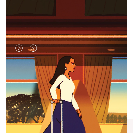
视
视
频
频
未
已
臻礼指南
暂
静
寻觅心仪的出行伴侣，与您共
停，
音，
享缤纷旅程
请
请
按
点
下
击