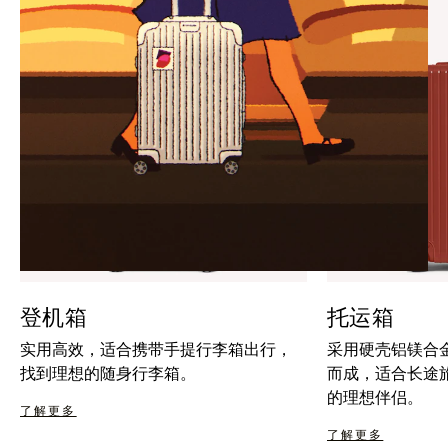
暂
按
停
钮
按
取
钮
消
静
音
登机箱
托运箱
实用高效，适合携带手提行李箱出行，
采用硬壳铝镁合
找到理想的随身行李箱。
而成，适合长途
的理想伴侣。
了解更多
了解更多