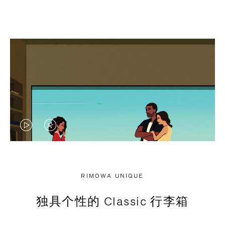
视
视
频
频
未
已
RIMOWA UNIQUE
暂
静
独具个性的 Classic 行李箱
停，
音，
请
请