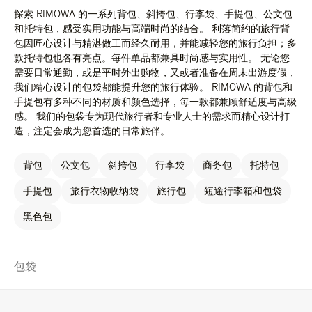
探索 RIMOWA 的一系列背包、斜挎包、行李袋、手提包、公文包
和托特包，感受实用功能与高端时尚的结合。 利落简约的旅行背
包因匠心设计与精湛做工而经久耐用，并能减轻您的旅行负担；多
款托特包也各有亮点。每件单品都兼具时尚感与实用性。 无论您
需要日常通勤，或是平时外出购物，又或者准备在周末出游度假，
我们精心设计的包袋都能提升您的旅行体验。 RIMOWA 的背包和
手提包有多种不同的材质和颜色选择，每一款都兼顾舒适度与高级
感。 我们的包袋专为现代旅行者和专业人士的需求而精心设计打
造，注定会成为您首选的日常旅伴。
背包
公文包
斜挎包
行李袋
商务包
托特包
手提包
旅行衣物收纳袋
旅行包
短途行李箱和包袋
黑色包
包袋