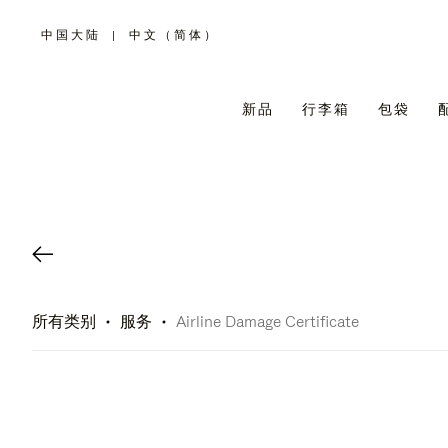
中国大陆
|
中文（简体）
,
请
选
择
您
所
新品
行李箱
包袋
在
的
国
家/
地
区
所有类别
服务
Airline Damage Certificate