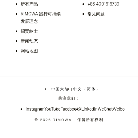
所有产品
+86 4001616739
RIMOWA 践行可持续
常见问题
发展理念
招贤纳士
新闻动态
网站地图
中国大陆
|
中文（简体）
,
请
关注我们：
选
择
Instagram
YouTube
您
Facebook
X
LinkedIn
WeChat
Weibo
所
在
© 2026 RIMOWA - 保留所有权利
的
国
家/
地
区