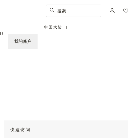
搜索
中国大陆
|
,
ED
请
选
择
我的账户
您
所
在
的
国
家/
地
区
快速访问