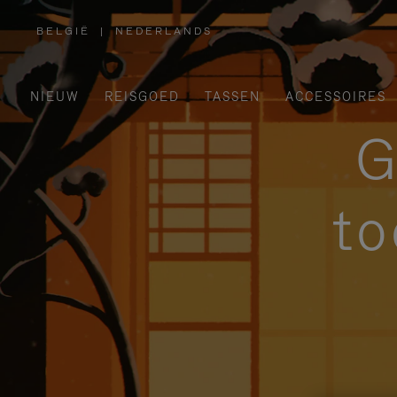
BELGIË
|
NEDERLANDS
,
SELECTEER
UW
LAND
NIEUW
REISGOED
TASSEN
ACCESSOIRES
G
to