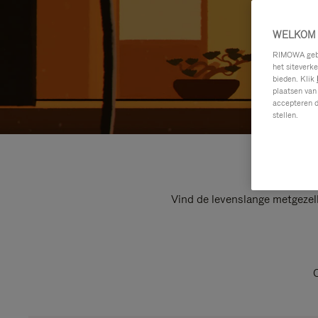
WELKOM 
RIMOWA gebru
het siteverk
bieden. Klik
plaatsen van
accepteren d
stellen.
Vind de levenslange metgezel