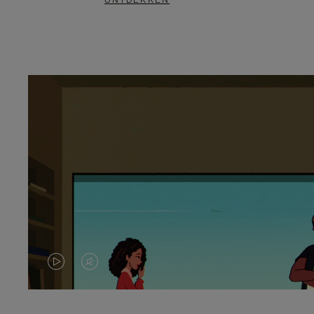
ONTDEKKEN
VIDEO
HET
IS
GELUID