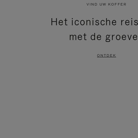
NIET
VAN
VIND UW KOFFER
GEPAUZEERD,
DE
Het iconische rei
DRUK
VIDEO
met de groev
OP
IS
OM
UITGESCHAKELD.
ONTDEK
TE
DRUK
PAUZEREN
HIER
OM
HET
DEMPEN
OP
TE
HEFFEN