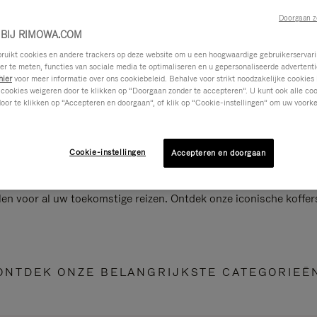
Doorgaan z
BIJ RIMOWA.COM
ikt cookies en andere trackers op deze website om u een hoogwaardige gebruikerservari
eer te meten, functies van sociale media te optimaliseren en u gepersonaliseerde advertenti
hier
voor meer informatie over ons cookiebeleid. Behalve voor strikt noodzakelijke cookies 
 cookies weigeren door te klikken op “Doorgaan zonder te accepteren”. U kunt ook alle co
oor te klikken op “Accepteren en doorgaan”, of klik op “Cookie-instellingen” om uw voorke
Cookie-instellingen
Accepteren en doorgaan
len voor al uw toekomstige reizen. Ontdek onze iconische koffer
ONTDEK ONZE BELANGRIJKSTE CATEGORIEË