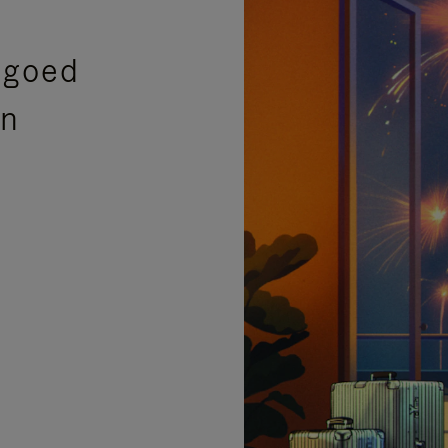
sgoed
en