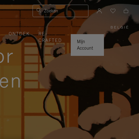
Zoeken
BELGIË
,
ONTDEK
RE-
SELEC
|
UW
CRAFTED
LAND
Mijn
or
Account
zen