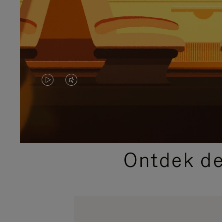
VIDEO
HET
IS
GELUID
NIET
VAN
GEPAUZEERD,
DE
Ontdek de
DRUK
VIDEO
OP
IS
OM
UITGESCHAKELD.
TE
DRUK