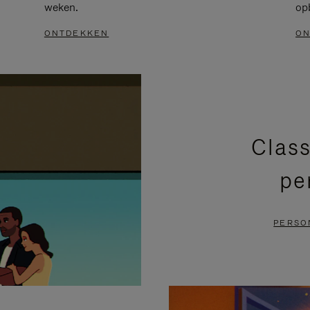
weken.
op
ONTDEKKEN
ON
Class
pe
PERSO