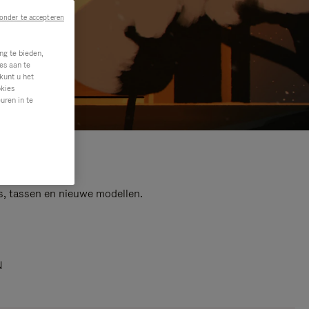
onder te accepteren
ng te bieden,
es aan te
kunt u het
okies
uren in te
s, tassen en nieuwe modellen.
N