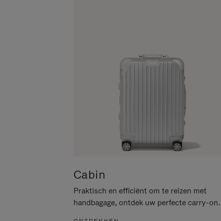
PAUZEREN
HIER
OM
HET
DEMPEN
OP
TE
HEFFEN
Cabin
Praktisch en efficiënt om te reizen met
handbagage, ontdek uw perfecte carry-on.