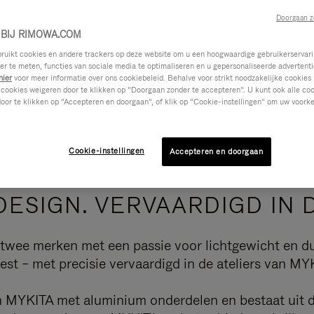
Doorgaan z
BIJ RIMOWA.COM
ikt cookies en andere trackers op deze website om u een hoogwaardige gebruikerservari
eer te meten, functies van sociale media te optimaliseren en u gepersonaliseerde advertenti
hier
voor meer informatie over ons cookiebeleid. Behalve voor strikt noodzakelijke cookies 
 cookies weigeren door te klikken op “Doorgaan zonder te accepteren”. U kunt ook alle co
oor te klikken op “Accepteren en doorgaan”, of klik op “Cookie-instellingen” om uw voorke
Cookie-instellingen
Accepteren en doorgaan
DESIGN. VERVAARDIGD IN 
n twee merken met een passie voor lichtgewicht en d
best – met precisie vervaardigd in de ateliers van MY
an MYKITA met aluminium onderdelen en bestaat uit d