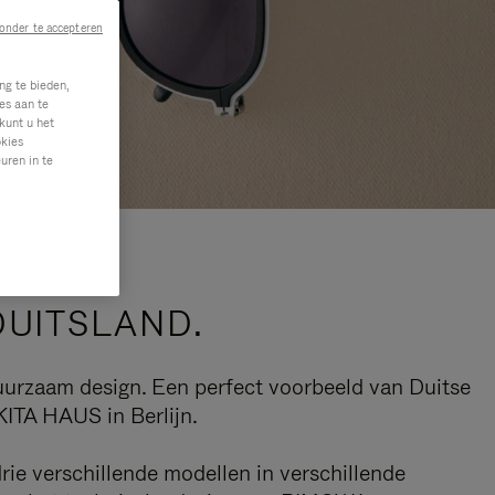
onder te accepteren
ng te bieden,
es aan te
kunt u het
okies
uren in te
DUITSLAND.
uurzaam design. Een perfect voorbeeld van Duitse
KITA HAUS in Berlijn.
rie verschillende modellen in verschillende