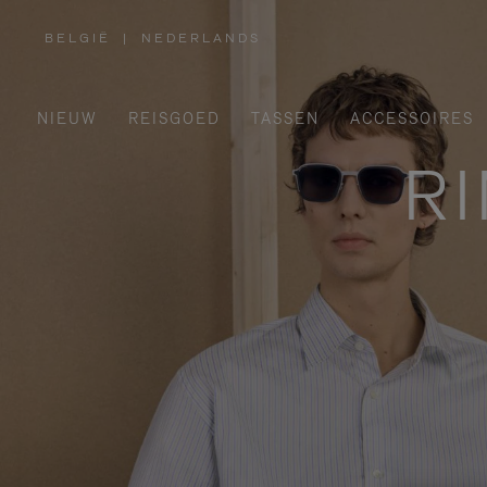
BELGIË
|
NEDERLANDS
,
SELECTEER
UW
LAND
NIEUW
REISGOED
TASSEN
ACCESSOIRES
R