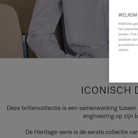
WELKOM 
RIMOWA gebru
het siteverk
bieden. Klik
plaatsen van
accepteren d
stellen.
ICONISCH 
Deze brillencollectie is een samenwerking tusse
engineering op zijn 
De Heritage-serie is de eerste collectie v