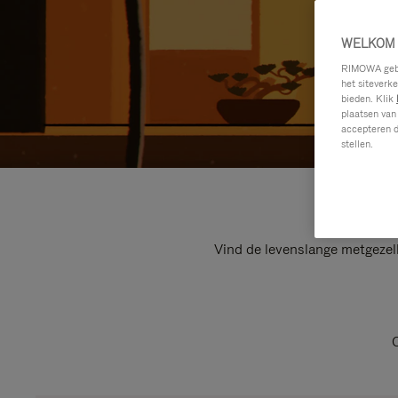
WELKOM 
RIMOWA gebru
het siteverk
bieden. Klik
plaatsen van
accepteren d
stellen.
Vind de levenslange metgezel