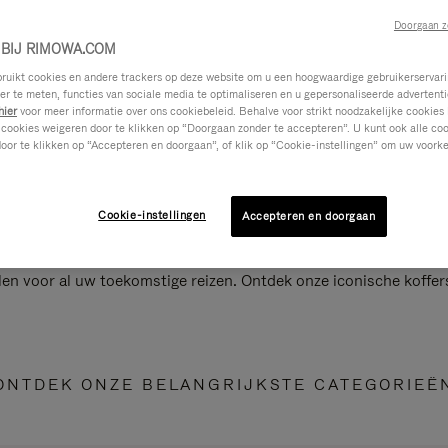
Doorgaan z
BIJ RIMOWA.COM
ikt cookies en andere trackers op deze website om u een hoogwaardige gebruikerservari
eer te meten, functies van sociale media te optimaliseren en u gepersonaliseerde advertenti
hier
voor meer informatie over ons cookiebeleid. Behalve voor strikt noodzakelijke cookies 
 cookies weigeren door te klikken op “Doorgaan zonder te accepteren”. U kunt ook alle co
oor te klikken op “Accepteren en doorgaan”, of klik op “Cookie-instellingen” om uw voorke
Cookie-instellingen
Accepteren en doorgaan
len voor al uw toekomstige reizen. Ontdek onze iconische koffer
ONTDEK ONZE BELANGRIJKSTE CATEGORIEË