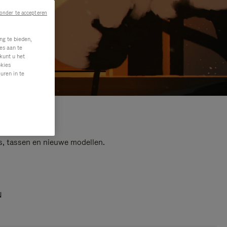
onder te accepteren
ng te bieden,
es aan te
kunt u het
okies
uren in te
s, tassen en nieuwe modellen.
N