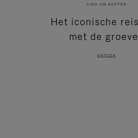
NIET
VAN
VIND UW KOFFER
GEPAUZEERD,
DE
Het iconische rei
DRUK
VIDEO
met de groev
OP
IS
OM
UITGESCHAKELD.
ONTDEK
TE
DRUK
PAUZEREN
HIER
OM
HET
DEMPEN
OP
TE
HEFFEN