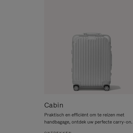
PAUZEREN
HIER
OM
HET
DEMPEN
OP
TE
HEFFEN
Cabin
Praktisch en efficiënt om te reizen met
handbagage, ontdek uw perfecte carry-on.