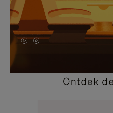
VIDEO
HET
IS
GELUID
NIET
VAN
GEPAUZEERD,
DE
Ontdek de
DRUK
VIDEO
OP
IS
OM
UITGESCHAKELD.
TE
DRUK