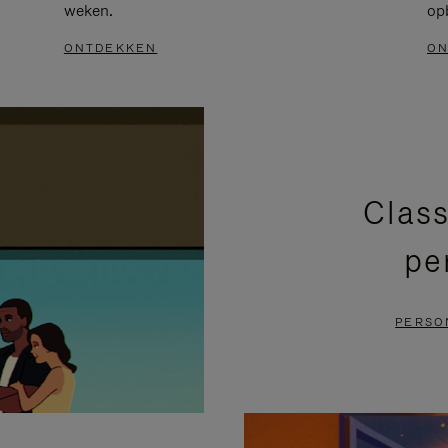
weken.
op
ONTDEKKEN
ON
Class
pe
PERSO