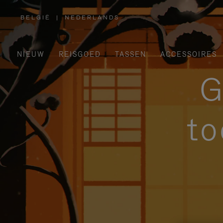
BELGIË
|
NEDERLANDS
,
SELECTEER
UW
LAND
NIEUW
REISGOED
TASSEN
ACCESSOIRES
G
to