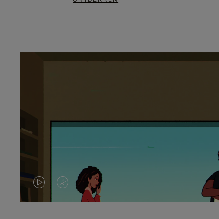
ONTDEKKEN
VIDEO
HET
IS
GELUID