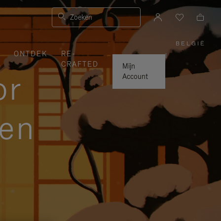
Zoeken
BELGIË
,
ONTDEK
RE-
SELEC
|
UW
CRAFTED
LAND
Mijn
or
Account
zen