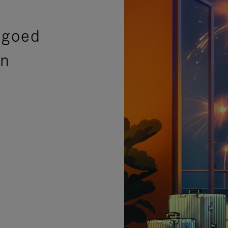
sgoed
en