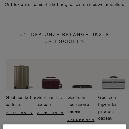
Ontdek onze iconische koffers, tassen en nieuwe modellen.
ONTDEK ONZE BELANGRIJKSTE
CATEGORIEËN
Geef een koffer
Geef een tas
Geef een
Geef een
cadeau
cadeau
accessoire
bijzonder
cadeau
product
VERKENNEN
VERKENNEN
cadeau
VERKENNEN
VERKENNEN