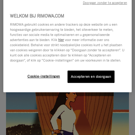
Doorgaan zonder te accepteren
WELKOM BIJ RIMOWA.COM
RIMOWA gebruikt cookies en andere trackers op deze website om u een
hoogwaardige gebruikerservaring te bieden, het siteverkeer te meten,
functies van sociale media te optimaliseren en u gepersonaliseerde
advertenties aan te bieden. Klik
hier
voor meer informatie over ons
cookiebeleid. Behalve voor strikt noodzakelijke cookies kunt u het plaatsen
van cookies weigeren door te klikken op “Doorgaan zonder te accepteren”. U
kunt ook alle cookies accepteren door te klikken op “Accepteren en
doorgaan”, of klik op “Cookie-instellingen” om uw voorkeuren in te stellen.
Cookie-instellingen
Accepteren en doorgaan
VIDEO
HET
IS
GELUID
NIET
VAN
SELECTIE VAN GESCHENKEN
GEPAUZEERD,
DE
Ontdek de perfecte metgezel
DRUK
VIDEO
voor elke reis