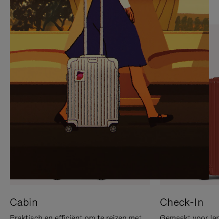
OP
IS
OM
UITGESCHAKELD.
TE
DRUK
PAUZEREN
HIER
OM
HET
DEMPEN
OP
TE
HEFFEN
Cabin
Check-In
Praktisch en efficiënt om te reizen met
Gemaakt voor lan