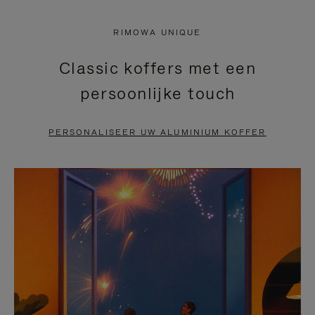
NIET
VAN
RIMOWA UNIQUE
GEPAUZEERD,
DE
Classic koffers met een
DRUK
VIDEO
persoonlijke touch
OP
IS
OM
UITGESCHAKELD.
PERSONALISEER UW ALUMINIUM KOFFER
TE
DRUK
PAUZEREN
HIER
OM
HET
DEMPEN
OP
TE