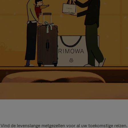
Vind de levenslange metgezellen voor al uw toekomstige reizen.