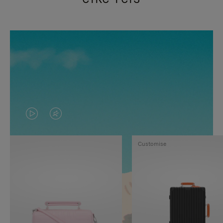
VIDEO
HET
IS
GELUID
Customise
NIET
VAN
GEPAUZEERD,
DE
DRUK
VIDEO
OP
IS