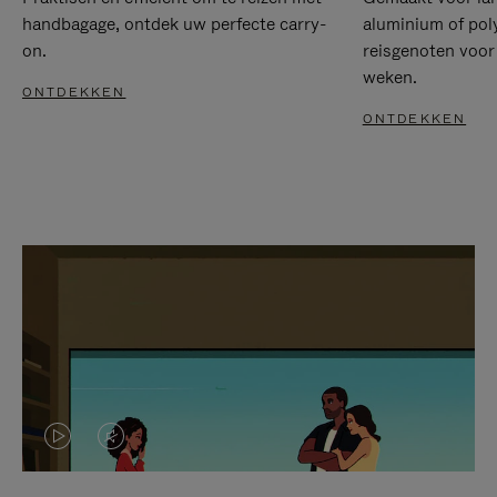
handbagage, ontdek uw perfecte carry-
aluminium of pol
on.
reisgenoten voor
weken.
ONTDEKKEN
ONTDEKKEN
VIDEO
HET
IS
GELUID