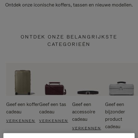
Ontdek onze iconische koffers, tassen en nieuwe modellen.
ONTDEK ONZE BELANGRIJKSTE
CATEGORIEËN
Geef een koffer
Geef een tas
Geef een
Geef een
cadeau
cadeau
accessoire
bijzonder
cadeau
product
VERKENNEN
VERKENNEN
cadeau
VERKENNEN
VERKENNEN