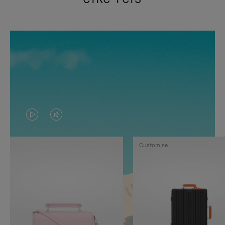
VIDEO
HET
IS
GELUID
Customise
NIET
VAN
GEPAUZEERD,
DE
DRUK
VIDEO
OP
IS