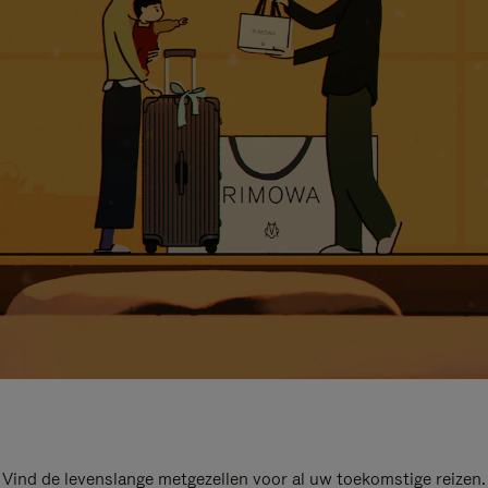
Vind de levenslange metgezellen voor al uw toekomstige reizen.