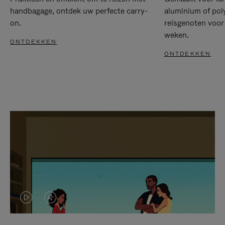
handbagage, ontdek uw perfecte carry-
aluminium of pol
on.
reisgenoten voor
weken.
ONTDEKKEN
ONTDEKKEN
VIDEO
HET
IS
GELUID