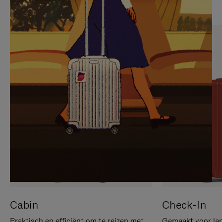
OP
IS
OM
UITGESCHAKELD.
TE
DRUK
PAUZEREN
HIER
OM
HET
DEMPEN
OP
TE
HEFFEN
Cabin
Check-In
Praktisch en efficiënt om te reizen met
Gemaakt voor lan