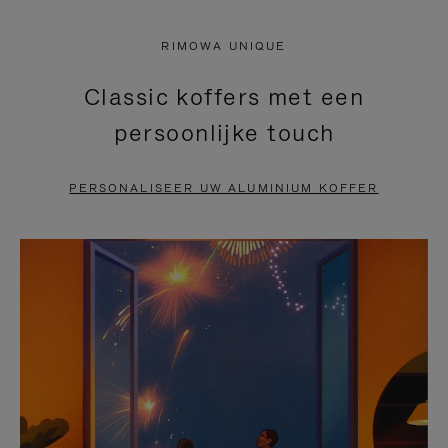
NIET
VAN
RIMOWA UNIQUE
GEPAUZEERD,
DE
Classic koffers met een
DRUK
VIDEO
persoonlijke touch
OP
IS
OM
UITGESCHAKELD.
PERSONALISEER UW ALUMINIUM KOFFER
TE
DRUK
PAUZEREN
HIER
OM
HET
DEMPEN
OP
TE