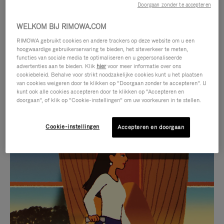
Doorgaan zonder te accepteren
WELKOM BIJ RIMOWA.COM
RIMOWA gebruikt cookies en andere trackers op deze website om u een
hoogwaardige gebruikerservaring te bieden, het siteverkeer te meten,
functies van sociale media te optimaliseren en u gepersonaliseerde
advertenties aan te bieden. Klik
hier
voor meer informatie over ons
cookiebeleid. Behalve voor strikt noodzakelijke cookies kunt u het plaatsen
van cookies weigeren door te klikken op “Doorgaan zonder te accepteren”. U
kunt ook alle cookies accepteren door te klikken op “Accepteren en
doorgaan”, of klik op “Cookie-instellingen” om uw voorkeuren in te stellen.
Cookie-instellingen
Accepteren en doorgaan
VIDEO
HET
IS
GELUID
NIET
VAN
SELECTIE VAN GESCHENKEN
GEPAUZEERD,
DE
Ontdek de perfecte metgezel
DRUK
VIDEO
voor elke reis