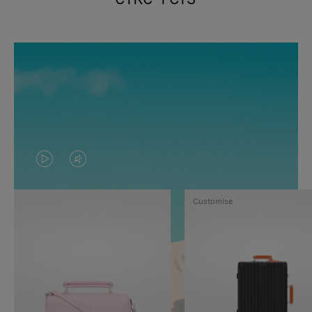
VIDEO
HET
IS
GELUID
Customise
NIET
VAN
GEPAUZEERD,
DE
DRUK
VIDEO
OP
IS