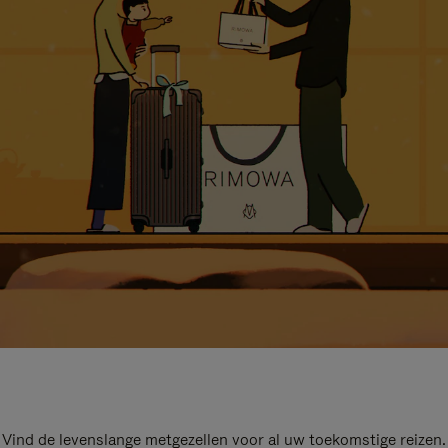
Vind de levenslange metgezellen voor al uw toekomstige reizen.