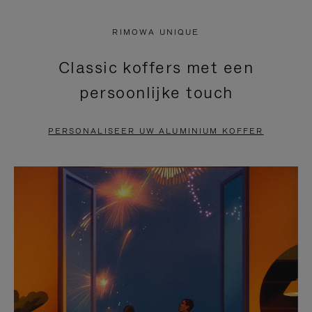
NIET
VAN
RIMOWA UNIQUE
GEPAUZEERD,
DE
Classic koffers met een
DRUK
VIDEO
persoonlijke touch
OP
IS
OM
UITGESCHAKELD.
PERSONALISEER UW ALUMINIUM KOFFER
TE
DRUK
PAUZEREN
HIER
OM
HET
DEMPEN
OP
TE