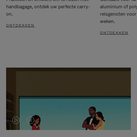
handbagage, ontdek uw perfecte carry-
aluminium of pol
on.
reisgenoten voor
weken.
ONTDEKKEN
ONTDEKKEN
VIDEO
HET
IS
GELUID