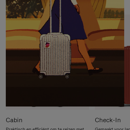
OP
IS
OM
UITGESCHAKELD.
TE
DRUK
PAUZEREN
HIER
OM
HET
DEMPEN
OP
TE
HEFFEN
Cabin
Check-In
Praktisch en efficiënt om te reizen met
Gemaakt voor lan