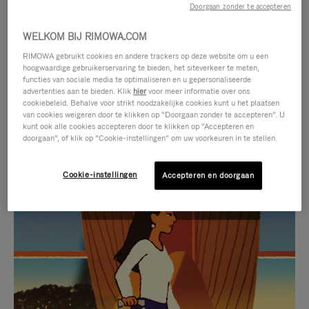
Doorgaan zonder te accepteren
WELKOM BIJ RIMOWA.COM
RIMOWA gebruikt cookies en andere trackers op deze website om u een
hoogwaardige gebruikerservaring te bieden, het siteverkeer te meten,
functies van sociale media te optimaliseren en u gepersonaliseerde
advertenties aan te bieden. Klik
hier
voor meer informatie over ons
cookiebeleid. Behalve voor strikt noodzakelijke cookies kunt u het plaatsen
van cookies weigeren door te klikken op “Doorgaan zonder te accepteren”. U
kunt ook alle cookies accepteren door te klikken op “Accepteren en
doorgaan”, of klik op “Cookie-instellingen” om uw voorkeuren in te stellen.
Cookie-instellingen
Accepteren en doorgaan
VIDEO
HET
IS
GELUID
NIET
VAN
SELECTIE VAN GESCHENKEN
GEPAUZEERD,
DE
Ontdek de perfecte metgezel
DRUK
VIDEO
voor elke reis