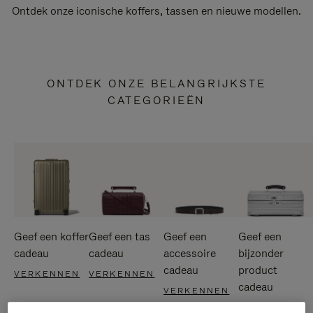
Ontdek onze iconische koffers, tassen en nieuwe modellen.
ONTDEK ONZE BELANGRIJKSTE
CATEGORIEËN
Geef een koffer
Geef een tas
Geef een
Geef een
cadeau
cadeau
accessoire
bijzonder
cadeau
product
VERKENNEN
VERKENNEN
cadeau
VERKENNEN
VERKENNEN