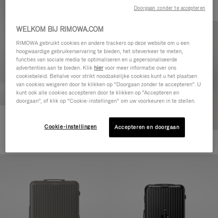
Doorgaan zonder te accepteren
WELKOM BIJ RIMOWA.COM
RIMOWA gebruikt cookies en andere trackers op deze website om u een
hoogwaardige gebruikerservaring te bieden, het siteverkeer te meten,
functies van sociale media te optimaliseren en u gepersonaliseerde
advertenties aan te bieden. Klik
hier
voor meer informatie over ons
cookiebeleid. Behalve voor strikt noodzakelijke cookies kunt u het plaatsen
van cookies weigeren door te klikken op “Doorgaan zonder te accepteren”. U
kunt ook alle cookies accepteren door te klikken op “Accepteren en
doorgaan”, of klik op “Cookie-instellingen” om uw voorkeuren in te stellen.
Essential Cabin
Cookie-instellingen
Accepteren en doorgaan
770,00 €
+5