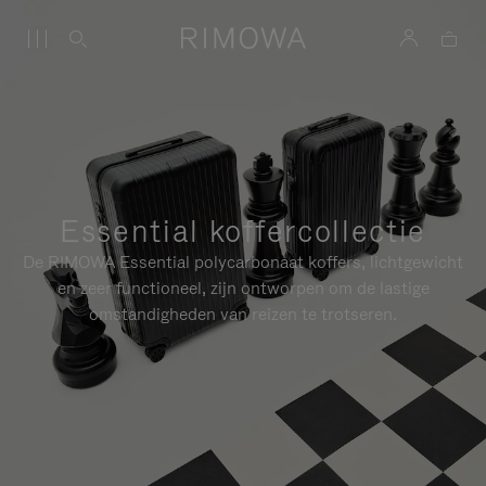
Essential koffercollectie
De RIMOWA Essential polycarbonaat koffers, lichtgewicht
en zeer functioneel, zijn ontworpen om de lastige
omstandigheden van reizen te trotseren.