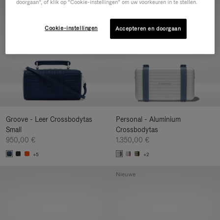
doorgaan”, of klik op “Cookie-instellingen” om uw voorkeuren in te stellen.
Nieuwe
Cookie-instellingen
Accepteren en doorgaan
Groove - Leer Crossbodytas
Personal - Aluminium
Small
Crossbodytas
950,00 €
1.350,00 €
+5
+2
Nieuwe