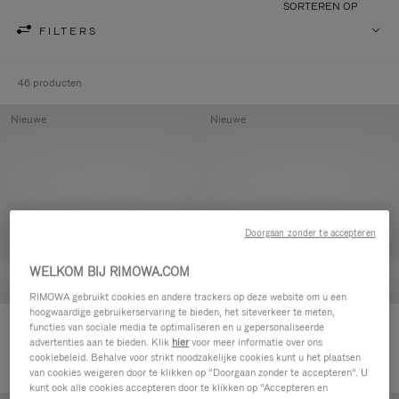
SORTEREN OP
FILTERS
46 producten
Nieuwe
Nieuwe
Doorgaan zonder te accepteren
WELKOM BIJ RIMOWA.COM
RIMOWA gebruikt cookies en andere trackers op deze website om u een
hoogwaardige gebruikerservaring te bieden, het siteverkeer te meten,
Groove - Leer Etui met rits
Groove - Leer Etui met rits
functies van sociale media te optimaliseren en u gepersonaliseerde
advertenties aan te bieden. Klik
hier
voor meer informatie over ons
420,00 €
420,00 €
cookiebeleid. Behalve voor strikt noodzakelijke cookies kunt u het plaatsen
van cookies weigeren door te klikken op “Doorgaan zonder te accepteren”. U
kunt ook alle cookies accepteren door te klikken op “Accepteren en