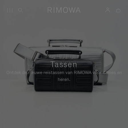
Tassen
Ontdek de nieuwe reistassen van RIMOWA voor dames en
heren.