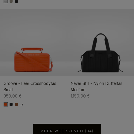
Groove - Leer Crossbodytas
Never Still - Nylon Duffeltas
Small
Medium
950,00 €
1.150,00 €
+5
MEER WEERGEVEN (34)