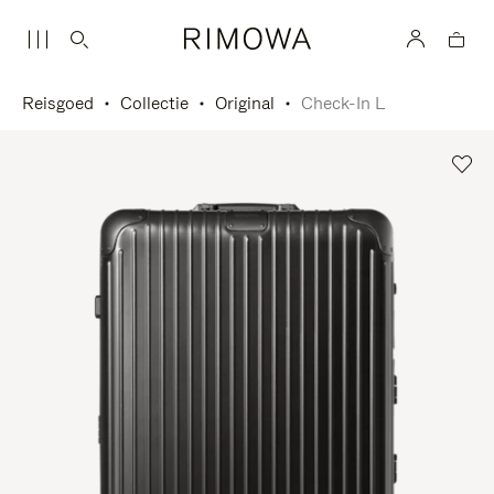
Reisgoed
Collectie
Original
Check-In L