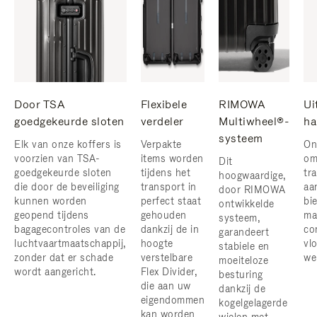
Door TSA
Flexibele
RIMOWA
Ui
goedgekeurde sloten
verdeler
Multiwheel®-
ha
systeem
Elk van onze koffers is
Verpakte
On
voorzien van TSA-
items worden
om
Dit
goedgekeurde sloten
tijdens het
tr
hoogwaardige,
die door de beveiliging
transport in
aa
door RIMOWA
kunnen worden
perfect staat
bi
ontwikkelde
geopend tijdens
gehouden
ma
systeem,
bagagecontroles van de
dankzij de in
co
garandeert
luchtvaartmaatschappij,
hoogte
vlo
stabiele en
zonder dat er schade
verstelbare
we
moeiteloze
wordt aangericht.
Flex Divider,
besturing
die aan uw
dankzij de
eigendommen
kogelgelagerde
kan worden