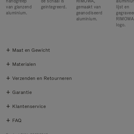
handgreep
de schaal is
RIMOWA,
aluminiu
van glanzend
geïntegreerd.
gemaakt van
lijst en
aluminium.
geanodiseerd
gegravee
aluminium.
RIMOWA
logo.
Maat en Gewicht
Materialen
Verzenden en Retourneren
Garantie
Klantenservice
FAQ