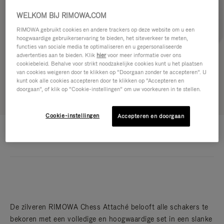
WELKOM BIJ RIMOWA.COM
RIMOWA gebruikt cookies en andere trackers op deze website om u een
hoogwaardige gebruikerservaring te bieden, het siteverkeer te meten,
functies van sociale media te optimaliseren en u gepersonaliseerde
advertenties aan te bieden. Klik
hier
voor meer informatie over ons
cookiebeleid. Behalve voor strikt noodzakelijke cookies kunt u het plaatsen
van cookies weigeren door te klikken op “Doorgaan zonder te accepteren”. U
kunt ook alle cookies accepteren door te klikken op “Accepteren en
doorgaan”, of klik op “Cookie-instellingen” om uw voorkeuren in te stellen.
Cookie-instellingen
Accepteren en doorgaan
ATTACHÉ - ALUMINIUM
€ 4.750,00
Chess
De zilveren RIMOWA Chess Attaché belooft alle schakers te
bekoren met een volledige en hoogwaardige set in een slanke