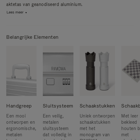
aktetas van geanodiseerd aluminium.
Lees meer
Belangrijke Elementen
Handgreep
Sluitsysteem
Schaakstukken
Schaak
Een mooi
Een veilig,
Uniek ontworpen
Met leer
ontworpen en
metalen
schaakstukken
bekleed
ergonomische,
sluitsysteem
met het
houten b
metalen
dat volledig in
monogram van
met