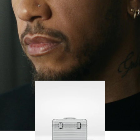
no deja de buscar nuevos retos ni de aprender con
PARA
PULSE
cada paso que da.
REPRODUCIRLO.
PARA
ACTIVARLO.
Su RIMOWA Original Pilot siempre le acompaña en
sus viajes, y cada marca narra la historia de los
lugares que ha visitado y los logros que ha
alcanzado.