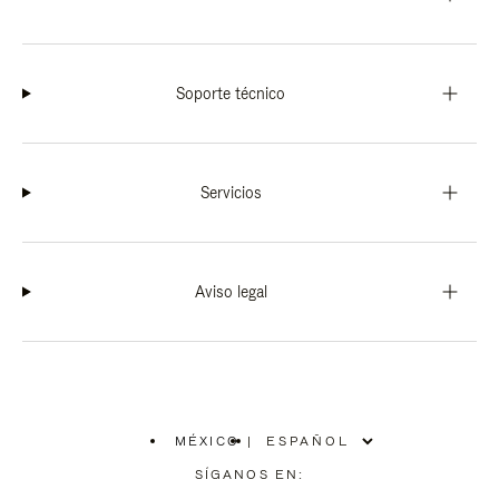
Soporte técnico
Servicios
Aviso legal
MÉXICO
|
,
ELIGE
SÍGANOS EN:
LA
UBICACIÓN