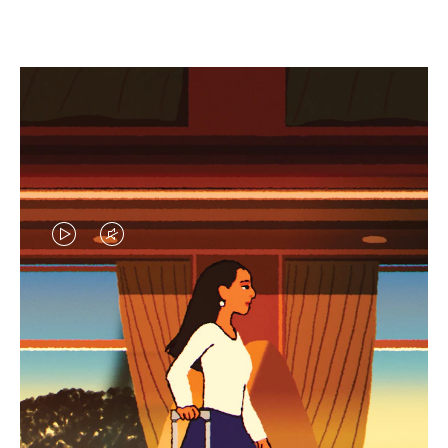
EL
EL
VÍDEO
SONIDO
NO
DEL
IDAS DE REGALO CUIDADOSAMENTE ELEGIDAS
ESTÁ
VÍDEO
Encuentre su compañero de
PAUSADO,
ESTÁ
viaje ideal
PULSE
DESACTIVADO: