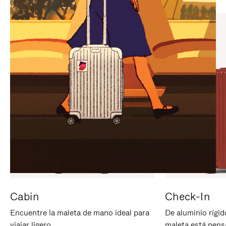
PARA
PULSE
PAUSARLO.
PARA
ACTIVARLO.
Cabin
Check-In
Encuentre la maleta de mano ideal para
De aluminio rígid
viajar ligero.
maleta está pens