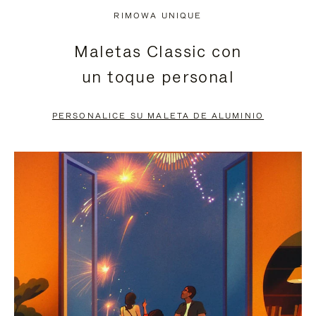
NO
DEL
RIMOWA UNIQUE
ESTÁ
VÍDEO
Maletas Classic con
PAUSADO,
ESTÁ
un toque personal
PULSE
DESACTIVADO:
PARA
PULSE
PERSONALICE SU MALETA DE ALUMINIO
PAUSARLO.
PARA
ACTIVARLO.