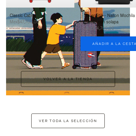
PAUSARLO.
PARA
Classic Cabin
Never Still - Nailon Mochila
ACTIVARLO.
Mex$47,700.00
grande con solapa
Mex$34,700.00
AÑADIR A LA CEST
VOLVER A LA TIENDA
VER TODA LA SELECCIÓN