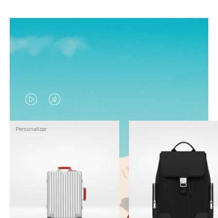
EL
EL
VÍDEO
SONIDO
Personalizar
NO
DEL
ESTÁ
VÍDEO
PAUSADO,
ESTÁ
PULSE
DESACTIVADO:
PARA
PULSE