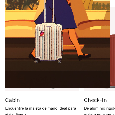
PARA
PULSE
PAUSARLO.
PARA
ACTIVARLO.
Cabin
Check-In
Encuentre la maleta de mano ideal para
De aluminio rígid
viajar ligero.
maleta está pens