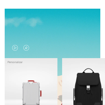
EL
EL
VÍDEO
SONIDO
Personalizar
NO
DEL
ESTÁ
VÍDEO
PAUSADO,
ESTÁ
PULSE
DESACTIVADO:
PARA
PULSE