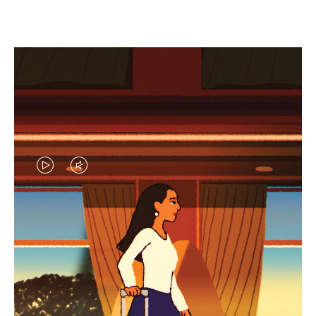
EL
EL
VÍDEO
SONIDO
NO
DEL
IDAS DE REGALO CUIDADOSAMENTE ELEGIDAS
ESTÁ
VÍDEO
Encuentre su compañero de
PAUSADO,
ESTÁ
viaje ideal
PULSE
DESACTIVADO: