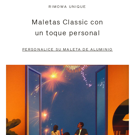
NO
DEL
RIMOWA UNIQUE
ESTÁ
VÍDEO
Maletas Classic con
PAUSADO,
ESTÁ
un toque personal
PULSE
DESACTIVADO:
PARA
PULSE
PERSONALICE SU MALETA DE ALUMINIO
PAUSARLO.
PARA
ACTIVARLO.