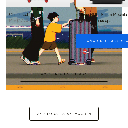
PAUSARLO.
PARA
Classic Cabin
Never Still - Nailon Mochila
ACTIVARLO.
Mex$47,700.00
grande con solapa
Mex$34,700.00
AÑADIR A LA CEST
VOLVER A LA TIENDA
VER TODA LA SELECCIÓN