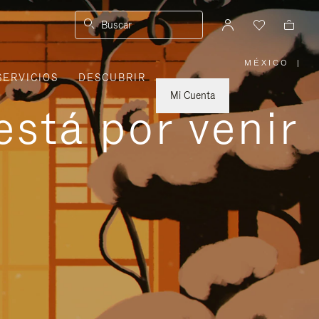
Buscar
MÉXICO
|
,
SERVICIOS
DESCUBRIR
ELIGE
LA
UBICACI
Mi Cuenta
está por venir