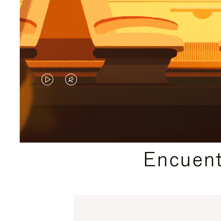
EL
EL
VÍDEO
SONIDO
NO
DEL
ESTÁ
VÍDEO
Encuent
PAUSADO,
ESTÁ
PULSE
DESACTIVADO:
PARA
PULSE
PAUSARLO.
PARA