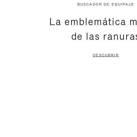
NO
DEL
BUSCADOR DE EQUIPAJE
ESTÁ
VÍDEO
La emblemática m
PAUSADO,
ESTÁ
de las ranura
PULSE
DESACTIVADO:
PARA
PULSE
DESCUBRIR
PAUSARLO.
PARA
ACTIVARLO.