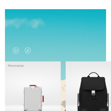
EL
EL
VÍDEO
SONIDO
Personalizar
NO
DEL
ESTÁ
VÍDEO
PAUSADO,
ESTÁ
PULSE
DESACTIVADO:
PARA
PULSE