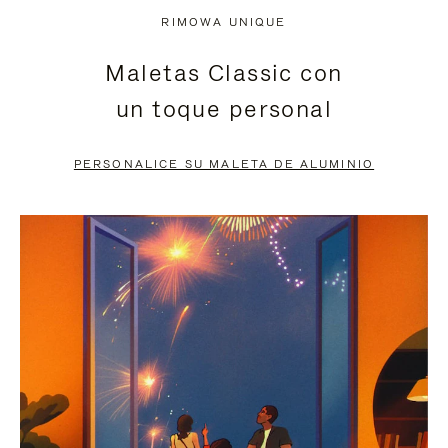
NO
DEL
RIMOWA UNIQUE
ESTÁ
VÍDEO
Maletas Classic con
PAUSADO,
ESTÁ
un toque personal
PULSE
DESACTIVADO:
PARA
PULSE
PERSONALICE SU MALETA DE ALUMINIO
PAUSARLO.
PARA
ACTIVARLO.