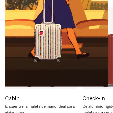
PARA
PULSE
PAUSARLO.
PARA
ACTIVARLO.
Cabin
Check-In
Encuentre la maleta de mano ideal para
De aluminio rígid
viajar ligero.
maleta está pens