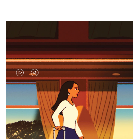
EL
EL
VÍDEO
SONIDO
NO
DEL
IDAS DE REGALO CUIDADOSAMENTE ELEGIDAS
ESTÁ
VÍDEO
Encuentre su compañero de
PAUSADO,
ESTÁ
viaje ideal
PULSE
DESACTIVADO: