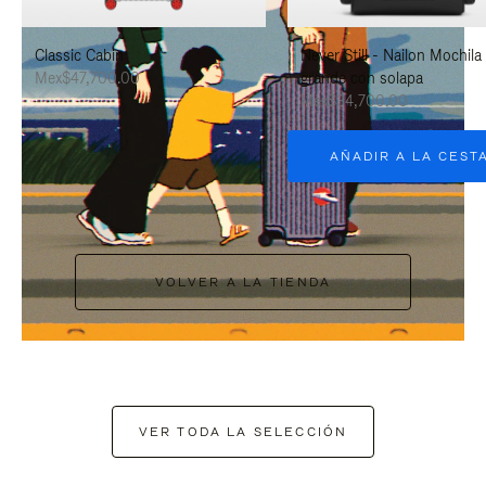
PAUSARLO.
PARA
Classic Cabin
Never Still - Nailon Mochila
ACTIVARLO.
Mex$47,700.00
grande con solapa
Mex$34,700.00
AÑADIR A LA CEST
VOLVER A LA TIENDA
VER TODA LA SELECCIÓN