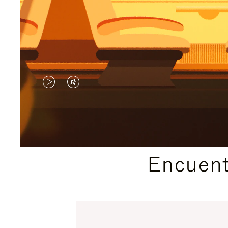
EL
EL
VÍDEO
SONIDO
NO
DEL
ESTÁ
VÍDEO
Encuent
PAUSADO,
ESTÁ
PULSE
DESACTIVADO:
PARA
PULSE
PAUSARLO.
PARA