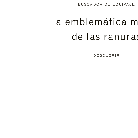
NO
DEL
BUSCADOR DE EQUIPAJE
ESTÁ
VÍDEO
La emblemática m
PAUSADO,
ESTÁ
de las ranura
PULSE
DESACTIVADO:
PARA
PULSE
DESCUBRIR
PAUSARLO.
PARA
ACTIVARLO.