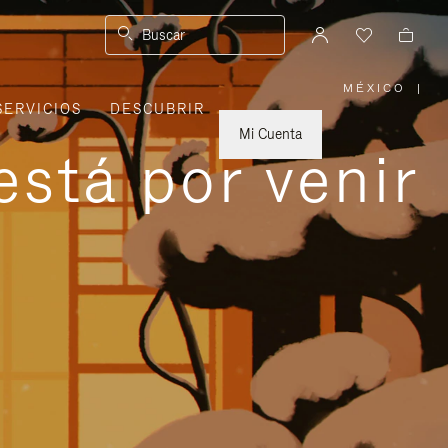
Buscar
MÉXICO
|
,
SERVICIOS
DESCUBRIR
ELIGE
LA
UBICACI
Mi Cuenta
está por venir