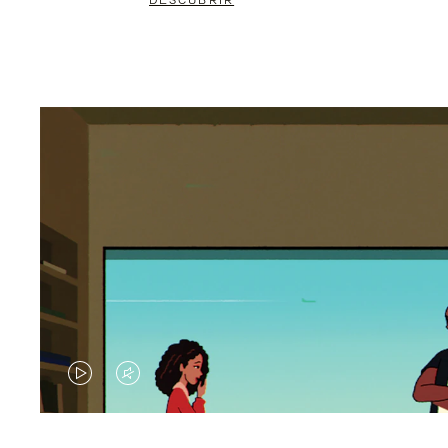
DESCUBRIR
EL
EL
VÍDEO
SONIDO