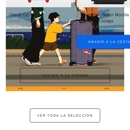
PAUSARLO.
PARA
Classic Cabin
Never Still - Nailon Mochila
ACTIVARLO.
Mex$47,700.00
grande con solapa
Mex$34,700.00
AÑADIR A LA CEST
VOLVER A LA TIENDA
VER TODA LA SELECCIÓN