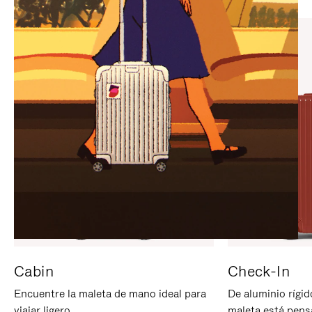
PARA
PULSE
PAUSARLO.
PARA
ACTIVARLO.
Cabin
Check-In
Encuentre la maleta de mano ideal para
De aluminio rígid
viajar ligero.
maleta está pens