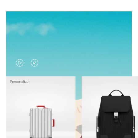
EL
EL
VÍDEO
SONIDO
Personalizar
NO
DEL
ESTÁ
VÍDEO
PAUSADO,
ESTÁ
PULSE
DESACTIVADO:
PARA
PULSE