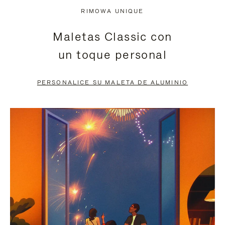
NO
DEL
RIMOWA UNIQUE
ESTÁ
VÍDEO
Maletas Classic con
PAUSADO,
ESTÁ
un toque personal
PULSE
DESACTIVADO:
PARA
PULSE
PERSONALICE SU MALETA DE ALUMINIO
PAUSARLO.
PARA
ACTIVARLO.