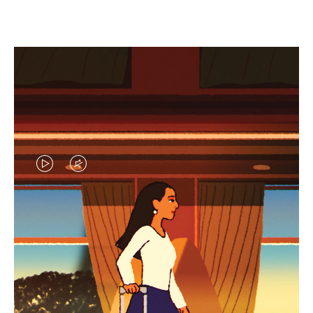
EL
EL
VÍDEO
SONIDO
NO
DEL
IDAS DE REGALO CUIDADOSAMENTE ELEGIDAS
ESTÁ
VÍDEO
Encuentre su compañero de
PAUSADO,
ESTÁ
viaje ideal
PULSE
DESACTIVADO: