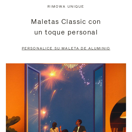
NO
DEL
RIMOWA UNIQUE
ESTÁ
VÍDEO
Maletas Classic con
PAUSADO,
ESTÁ
un toque personal
PULSE
DESACTIVADO:
PARA
PULSE
PERSONALICE SU MALETA DE ALUMINIO
PAUSARLO.
PARA
ACTIVARLO.