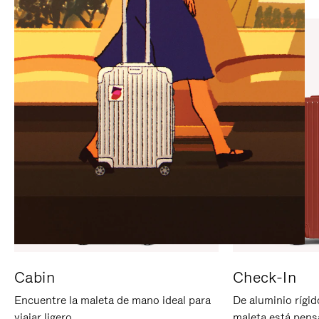
PARA
PULSE
PAUSARLO.
PARA
ACTIVARLO.
Cabin
Check-In
Encuentre la maleta de mano ideal para
De aluminio rígid
viajar ligero.
maleta está pens