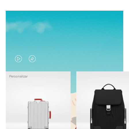
EL
EL
VÍDEO
SONIDO
Personalizar
NO
DEL
ESTÁ
VÍDEO
PAUSADO,
ESTÁ
PULSE
DESACTIVADO:
PARA
PULSE