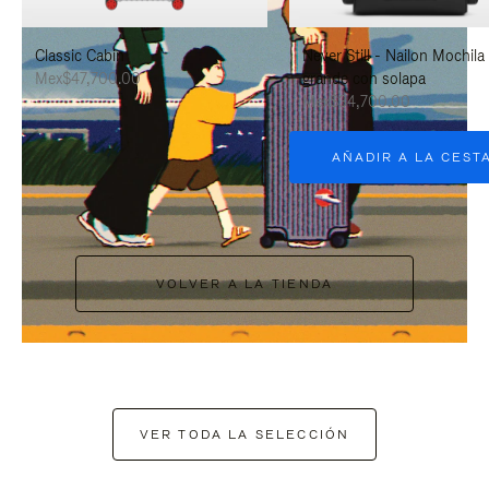
PAUSARLO.
PARA
Classic Cabin
Never Still - Nailon Mochila
ACTIVARLO.
Mex$47,700.00
grande con solapa
Mex$34,700.00
AÑADIR A LA CEST
VOLVER A LA TIENDA
VER TODA LA SELECCIÓN