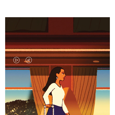
EL
EL
VÍDEO
SONIDO
NO
DEL
IDAS DE REGALO CUIDADOSAMENTE ELEGIDAS
ESTÁ
VÍDEO
Encuentre su compañero de
PAUSADO,
ESTÁ
viaje ideal
PULSE
DESACTIVADO: