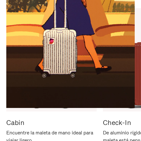
PARA
PULSE
PAUSARLO.
PARA
ACTIVARLO.
Cabin
Check-In
Encuentre la maleta de mano ideal para
De aluminio rígid
viajar ligero.
maleta está pens