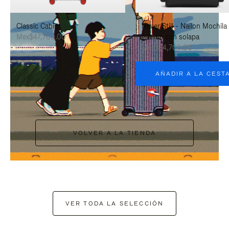
PAUSARLO.
PARA
Classic Cabin
Never Still - Nailon Mochila
ACTIVARLO.
Mex$47,700.00
grande con solapa
Mex$34,700.00
AÑADIR A LA CEST
VOLVER A LA TIENDA
VER TODA LA SELECCIÓN