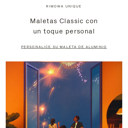
NO
DEL
RIMOWA UNIQUE
ESTÁ
VÍDEO
Maletas Classic con
PAUSADO,
ESTÁ
un toque personal
PULSE
DESACTIVADO:
PARA
PULSE
PERSONALICE SU MALETA DE ALUMINIO
PAUSARLO.
PARA
ACTIVARLO.