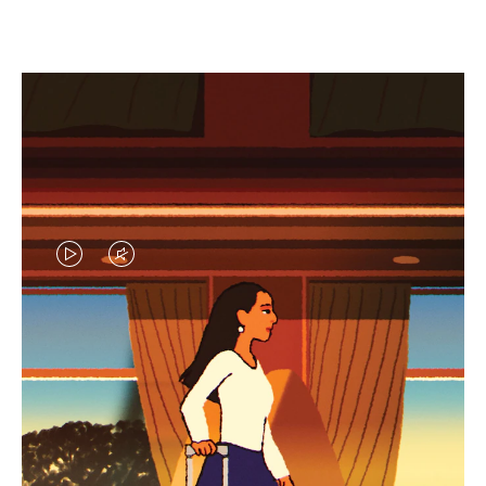
EL
EL
VÍDEO
SONIDO
NO
DEL
IDAS DE REGALO CUIDADOSAMENTE ELEGIDAS
ESTÁ
VÍDEO
Encuentre su compañero de
PAUSADO,
ESTÁ
viaje ideal
PULSE
DESACTIVADO: