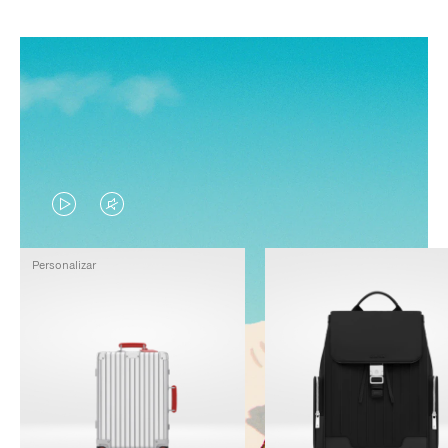
EL
EL
VÍDEO
SONIDO
Personalizar
NO
DEL
ESTÁ
VÍDEO
PAUSADO,
ESTÁ
PULSE
DESACTIVADO:
PARA
PULSE