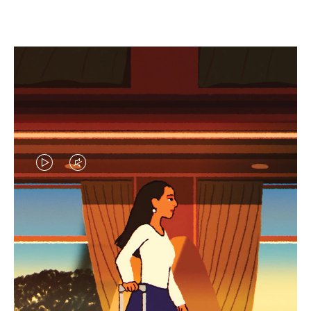
EL
EL
VÍDEO
SONIDO
NO
DEL
IDAS DE REGALO CUIDADOSAMENTE ELEGIDAS
ESTÁ
VÍDEO
Encuentre su compañero de
PAUSADO,
ESTÁ
viaje ideal
PULSE
DESACTIVADO: