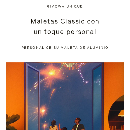
NO
DEL
RIMOWA UNIQUE
ESTÁ
VÍDEO
Maletas Classic con
PAUSADO,
ESTÁ
un toque personal
PULSE
DESACTIVADO:
PARA
PULSE
PERSONALICE SU MALETA DE ALUMINIO
PAUSARLO.
PARA
ACTIVARLO.