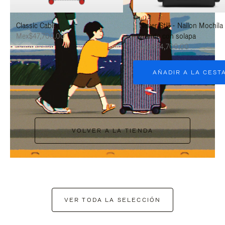
PAUSARLO.
PARA
Classic Cabin
Never Still - Nailon Mochila
ACTIVARLO.
Mex$47,700.00
grande con solapa
Mex$34,700.00
AÑADIR A LA CEST
VOLVER A LA TIENDA
VER TODA LA SELECCIÓN