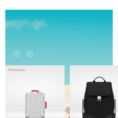
EL
EL
VÍDEO
SONIDO
Personalizar
NO
DEL
ESTÁ
VÍDEO
PAUSADO,
ESTÁ
PULSE
DESACTIVADO:
PARA
PULSE