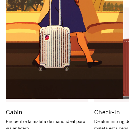
PARA
PULSE
PAUSARLO.
PARA
ACTIVARLO.
Cabin
Check-In
Encuentre la maleta de mano ideal para
De aluminio rígid
viajar ligero.
maleta está pens