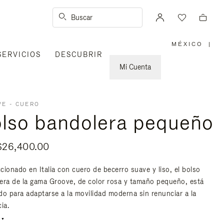
Buscar
MÉXICO
|
,
SERVICIOS
DESCUBRIR
ELIGE
LA
UBICACI
Mi Cuenta
E - CUERO
lso bandolera pequeño
$26,400.00
cionado en Italia con cuero de becerro suave y liso, el bolso
era de la gama Groove, de color rosa y tamaño pequeño, está
do para adaptarse a la movilidad moderna sin renunciar a la
ia.