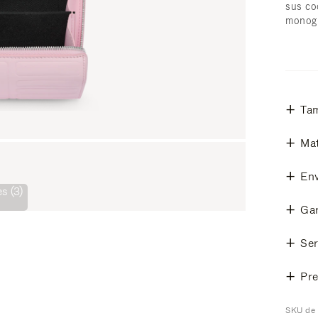
sus co
monog
Ta
Mat
Env
s (3)
Gar
Ser
Pre
SKU de