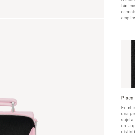
fácilm
esenci
amplio
Placa 
En el i
una pe
sujeta
en la q
distin