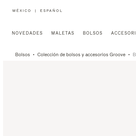
MÉXICO
|
ESPAÑOL
,
ELIGE
LA
UBICACIÓN
NOVEDADES
MALETAS
BOLSOS
ACCESOR
Bolsos
Colección de bolsos y accesorios Groove
B