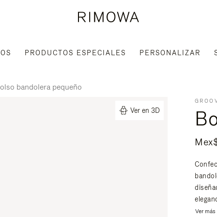
IOS
PRODUCTOS ESPECIALES
PERSONALIZAR
olso bandolera pequeño
GROOV
Bo
Ver en 3D
Mex
Confec
bandol
diseña
eleganc
Ver más