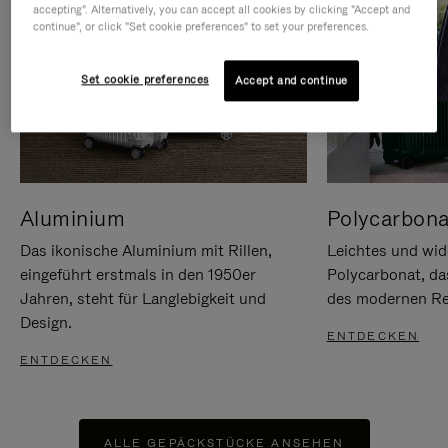
accepting". Alternatively, you can accept all cookies by clicking "Accept and
continue", or click "Set cookie preferences" to set your preferences.
Set cookie preferences
Accept and continue
Aluminium
Polycarbona
Das ikonische Aluminium mit Rillen,
Leichtes und wid
eingeführt erstmals in den 1950er
Polycarbonat, d
Jahren, steht für Langlebigkeit und
des modernen Rei
Design.
ENTDECKEN
ENTDECKEN
ALLE GEPÄCKSTÜCKE ANSEHEN