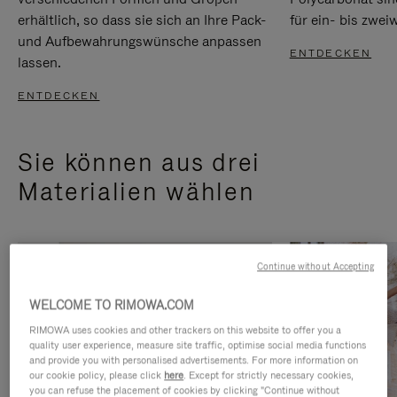
erhältlich, so dass sie sich an Ihre Pack-
für ein- bis zwei
und Aufbewahrungswünsche anpassen
ENTDECKEN
lassen.
ENTDECKEN
Sie können aus drei
Materialien wählen
Continue without Accepting
WELCOME TO RIMOWA.COM
RIMOWA uses cookies and other trackers on this website to offer you a
quality user experience, measure site traffic, optimise social media functions
and provide you with personalised advertisements. For more information on
our cookie policy, please click
here
. Except for strictly necessary cookies,
you can refuse the placement of cookies by clicking "Continue without