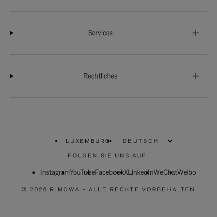
Services
Rechtliches
LUXEMBURG
|
,
WÄHLEN
FOLGEN SIE UNS AUF:
SIE
IHRE
Instagram
YouTube
REGION
Facebook
X
LinkedIn
WeChat
Weibo
AUS
© 2026 RIMOWA - ALLE RECHTE VORBEHALTEN