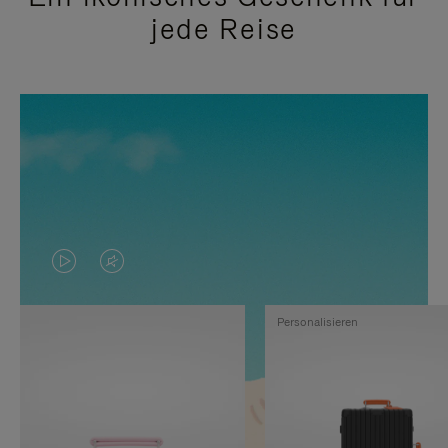
jede Reise
DAS
VIDEO
VIDEO
IST
Personalisieren
IST
STUMMGESCHALTET,
NICHT
BITTE
PAUSIERT,
KLICKEN