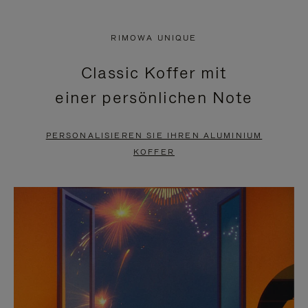
VIDEO
IST
IST
STUMMGESCHALTET,
RIMOWA UNIQUE
NICHT
BITTE
Classic Koffer mit
PAUSIERT,
KLICKEN
einer persönlichen Note
BITTE
SIE
DRÜCKEN
ZUM
PERSONALISIEREN SIE IHREN ALUMINIUM
SIE,
AUFHEBEN
KOFFER
UM
DER
ES
STUMMSCHALTUNG
ANZUHALTEN