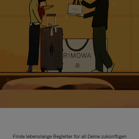
Finde lebenslange Begleiter für all Deine zukünftigen