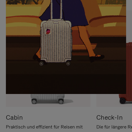
SIE,
AUFHEBEN
UM
DER
ES
STUMMSCHALTUNG
ANZUHALTEN
Cabin
Check-In
Praktisch und effizient für Reisen mit
Die für längere R