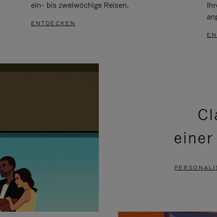
ein- bis zweiwöchige Reisen.
Ih
an
ENTDECKEN
EN
Cl
einer
PERSONALI