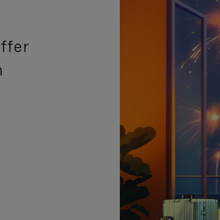
ffer
n