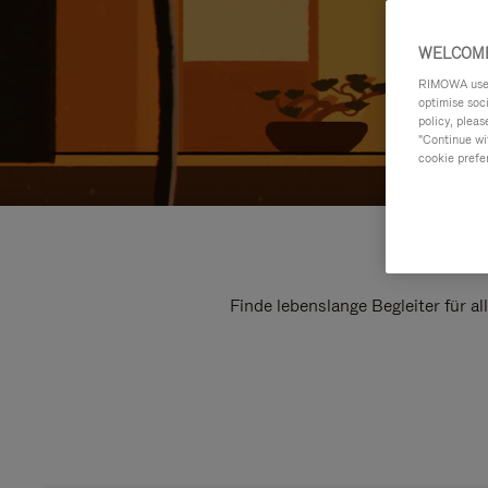
WELCOME
RIMOWA uses 
optimise soc
policy, pleas
"Continue wit
cookie prefe
Finde lebenslange Begleiter für a