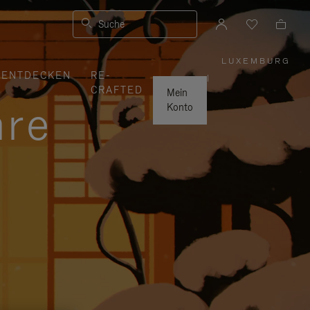
Suche
LUXEMBURG
,
ENTDECKEN
RE-
WÄHLEN
|
SIE
CRAFTED
IHRE
Mein
REGION
hre
AUS
Konto