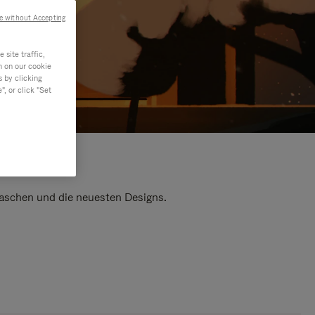
e without Accepting
site traffic,
n on our cookie
s by clicking
, or click "Set
 Taschen und die neuesten Designs.