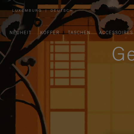
LUXEMBURG
|
DEUTSCH
,
WÄHLEN
SIE
IHRE
REGION
AUS
NEUHEIT
KOFFER
TASCHEN
ACCESSOIRES
Ge