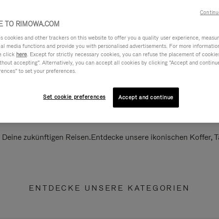
Continu
 TO RIMOWA.COM
cookies and other trackers on this website to offer you a quality user experience, measure 
ial media functions and provide you with personalised advertisements. For more informatio
e click
here
. Except for strictly necessary cookies, you can refuse the placement of cookie
hout accepting". Alternatively, you can accept all cookies by clicking "Accept and continue"
rences" to set your preferences.
Set cookie preferences
Accept and continue
ll Deine zukünftigen Reisen.Entdecke unsere ikonischen Koffer,
ENTDECKE UNSERE KATEGORIEN