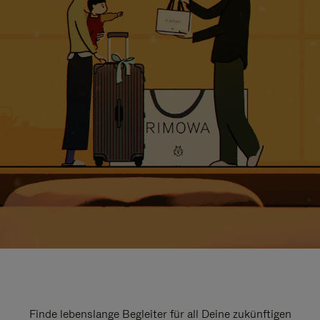
Finde lebenslange Begleiter für all Deine zukünftigen