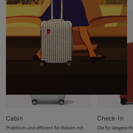
SIE,
AUFHEBEN
UM
DER
ES
STUMMSCHALTUNG
ANZUHALTEN
Cabin
Check-In
Praktisch und effizient für Reisen mit
Die für längere R