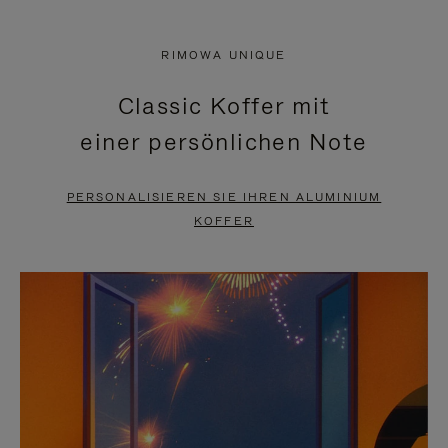
VIDEO
IST
IST
STUMMGESCHALTET,
RIMOWA UNIQUE
NICHT
BITTE
Classic Koffer mit
PAUSIERT,
KLICKEN
einer persönlichen Note
BITTE
SIE
DRÜCKEN
ZUM
PERSONALISIEREN SIE IHREN ALUMINIUM
SIE,
AUFHEBEN
KOFFER
UM
DER
ES
STUMMSCHALTUNG
ANZUHALTEN