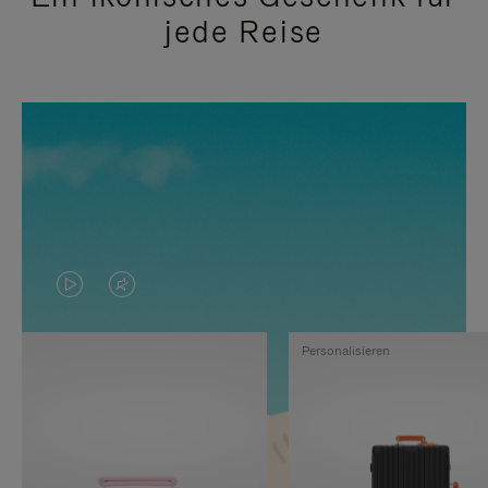
jede Reise
DAS
VIDEO
VIDEO
IST
Personalisieren
IST
STUMMGESCHALTET,
NICHT
BITTE
PAUSIERT,
KLICKEN