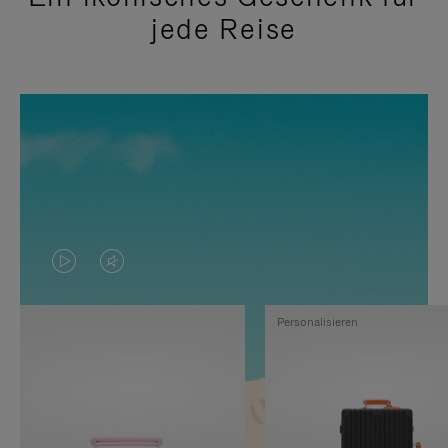
jede Reise
DAS
VIDEO
VIDEO
IST
Personalisieren
IST
STUMMGESCHALTET,
NICHT
BITTE
PAUSIERT,
KLICKEN