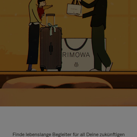
Finde lebenslange Begleiter für all Deine zukünftigen