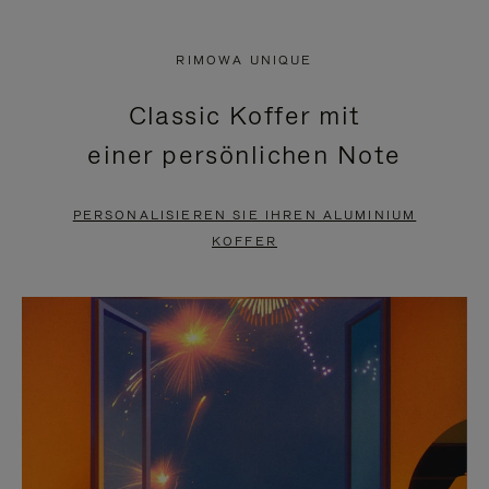
VIDEO
IST
IST
STUMMGESCHALTET,
RIMOWA UNIQUE
NICHT
BITTE
Classic Koffer mit
PAUSIERT,
KLICKEN
einer persönlichen Note
BITTE
SIE
DRÜCKEN
ZUM
PERSONALISIEREN SIE IHREN ALUMINIUM
SIE,
AUFHEBEN
KOFFER
UM
DER
ES
STUMMSCHALTUNG
ANZUHALTEN