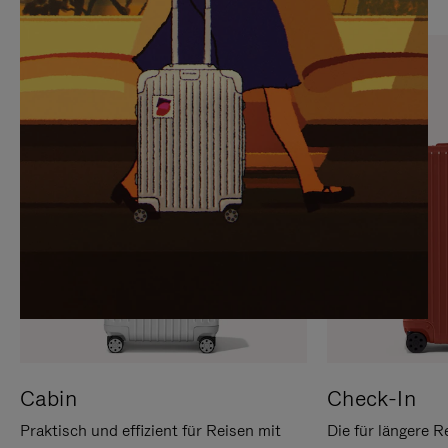
SIE,
AUFHEBEN
UM
DER
ES
STUMMSCHALTUNG
ANZUHALTEN
Cabin
Check-In
Praktisch und effizient für Reisen mit
Die für längere R