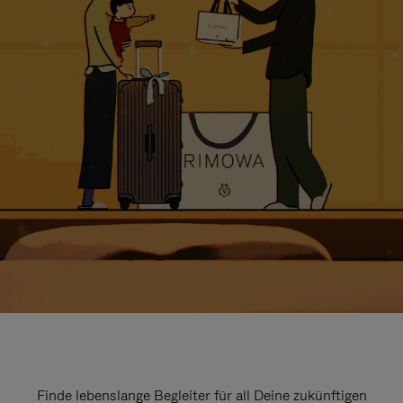
Finde lebenslange Begleiter für all Deine zukünftigen