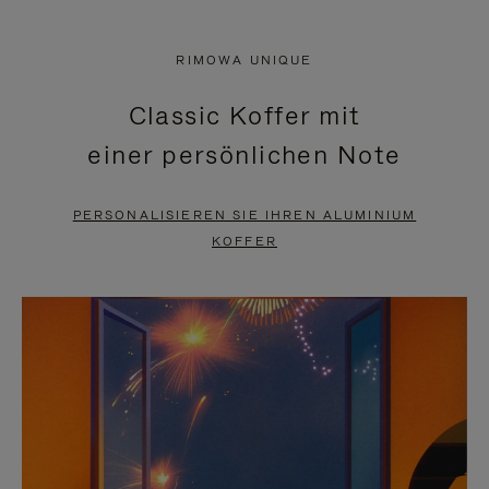
VIDEO
IST
IST
STUMMGESCHALTET,
RIMOWA UNIQUE
NICHT
BITTE
Classic Koffer mit
PAUSIERT,
KLICKEN
einer persönlichen Note
BITTE
SIE
DRÜCKEN
ZUM
PERSONALISIEREN SIE IHREN ALUMINIUM
SIE,
AUFHEBEN
KOFFER
UM
DER
ES
STUMMSCHALTUNG
ANZUHALTEN