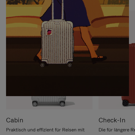
SIE,
AUFHEBEN
UM
DER
ES
STUMMSCHALTUNG
ANZUHALTEN
Cabin
Check-In
Praktisch und effizient für Reisen mit
Die für längere R