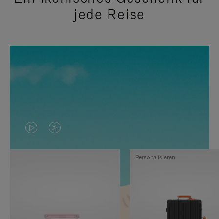
jede Reise
DAS
VIDEO
VIDEO
IST
Personalisieren
IST
STUMMGESCHALTET,
NICHT
BITTE
PAUSIERT,
KLICKEN