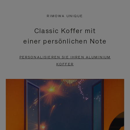
VIDEO
IST
IST
STUMMGESCHALTET,
RIMOWA UNIQUE
NICHT
BITTE
Classic Koffer mit
PAUSIERT,
KLICKEN
einer persönlichen Note
BITTE
SIE
DRÜCKEN
ZUM
PERSONALISIEREN SIE IHREN ALUMINIUM
SIE,
AUFHEBEN
KOFFER
UM
DER
ES
STUMMSCHALTUNG
ANZUHALTEN