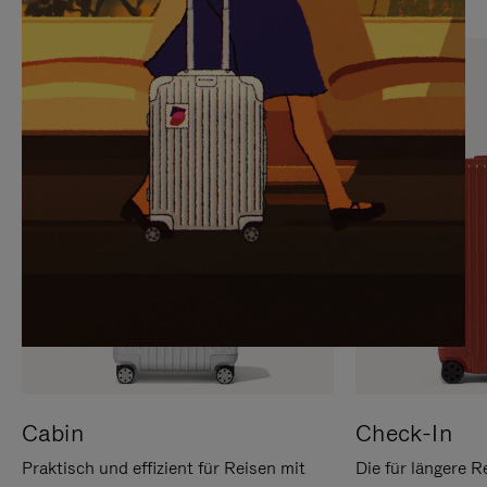
SIE,
AUFHEBEN
UM
DER
ES
STUMMSCHALTUNG
ANZUHALTEN
Cabin
Check-In
Praktisch und effizient für Reisen mit
Die für längere R