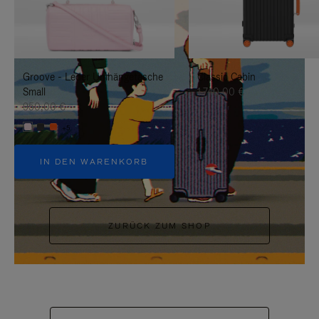
BITTE
SIE
DRÜCKEN
ZUM
SIE,
AUFHEBEN
Groove - Leder Umhängetasche
Classic Cabin
UM
DER
Small
1.740,00 €
ES
STUMMSCHALTUNG
950,00 €
+5
ANZUHALTEN
IN DEN WARENKORB
ZURÜCK ZUM SHOP