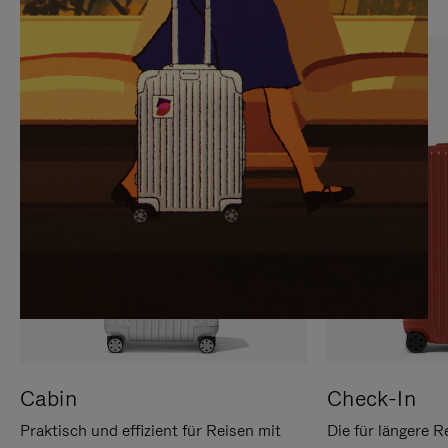
SIE,
AUFHEBEN
UM
DER
ES
STUMMSCHALTUNG
ANZUHALTEN
Cabin
Check-In
Praktisch und effizient für Reisen mit
Die für längere R