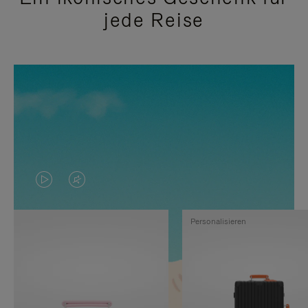
jede Reise
DAS
VIDEO
VIDEO
IST
Personalisieren
IST
STUMMGESCHALTET,
NICHT
BITTE
PAUSIERT,
KLICKEN