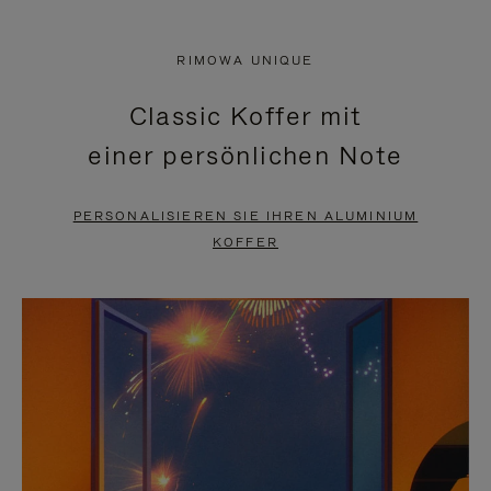
VIDEO
IST
IST
STUMMGESCHALTET,
RIMOWA UNIQUE
NICHT
BITTE
Classic Koffer mit
PAUSIERT,
KLICKEN
einer persönlichen Note
BITTE
SIE
DRÜCKEN
ZUM
PERSONALISIEREN SIE IHREN ALUMINIUM
SIE,
AUFHEBEN
KOFFER
UM
DER
ES
STUMMSCHALTUNG
ANZUHALTEN