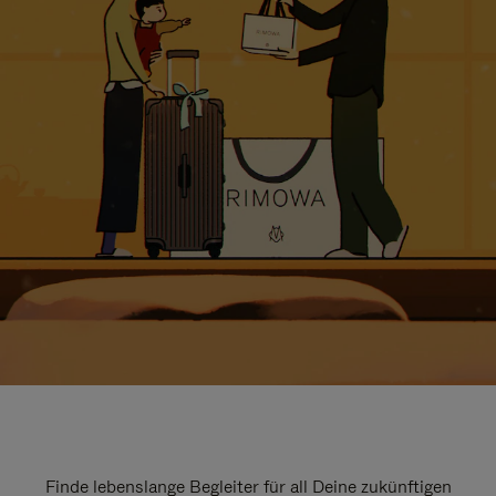
Finde lebenslange Begleiter für all Deine zukünftigen