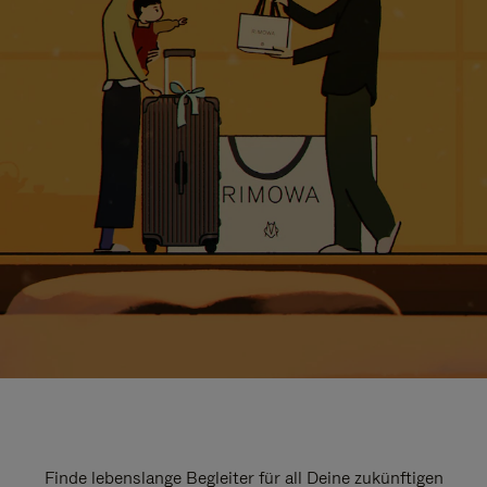
Finde lebenslange Begleiter für all Deine zukünftigen