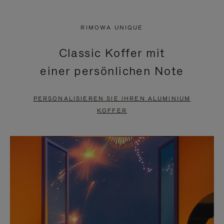
VIDEO
IST
IST
STUMMGESCHALTET,
RIMOWA UNIQUE
NICHT
BITTE
Classic Koffer mit
PAUSIERT,
KLICKEN
einer persönlichen Note
BITTE
SIE
DRÜCKEN
ZUM
PERSONALISIEREN SIE IHREN ALUMINIUM
SIE,
AUFHEBEN
KOFFER
UM
DER
ES
STUMMSCHALTUNG
ANZUHALTEN