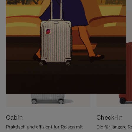
SIE,
AUFHEBEN
UM
DER
ES
STUMMSCHALTUNG
ANZUHALTEN
Cabin
Check-In
Praktisch und effizient für Reisen mit
Die für längere R