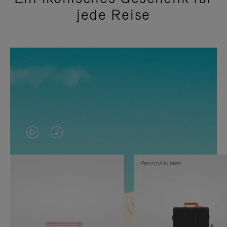
jede Reise
DAS
VIDEO
VIDEO
IST
Personalisieren
IST
STUMMGESCHALTET,
NICHT
BITTE
PAUSIERT,
KLICKEN