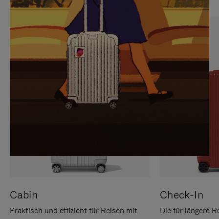
SIE,
AUFHEBEN
UM
DER
ES
STUMMSCHALTUNG
ANZUHALTEN
Cabin
Check-In
Praktisch und effizient für Reisen mit
Die für längere R