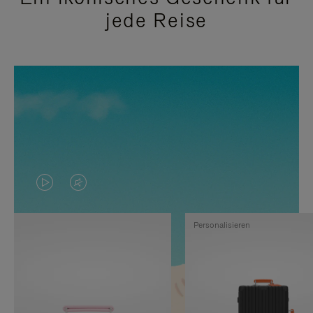
jede Reise
DAS
VIDEO
VIDEO
IST
Personalisieren
IST
STUMMGESCHALTET,
NICHT
BITTE
PAUSIERT,
KLICKEN