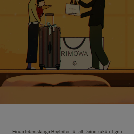
Finde lebenslange Begleiter für all Deine zukünftigen