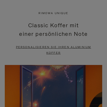
VIDEO
IST
IST
STUMMGESCHALTET,
RIMOWA UNIQUE
NICHT
BITTE
Classic Koffer mit
PAUSIERT,
KLICKEN
einer persönlichen Note
BITTE
SIE
DRÜCKEN
ZUM
PERSONALISIEREN SIE IHREN ALUMINIUM
SIE,
AUFHEBEN
KOFFER
UM
DER
ES
STUMMSCHALTUNG
ANZUHALTEN