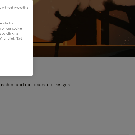
e without Accepting
site traffic,
n on our cookie
s by clicking
, or click "Set
 Taschen und die neuesten Designs.