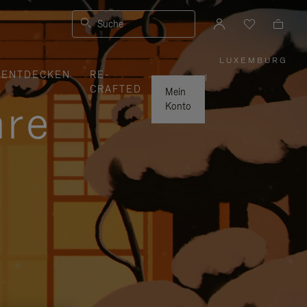
Suche
LUXEMBURG
,
ENTDECKEN
RE-
WÄHLEN
|
SIE
CRAFTED
IHRE
Mein
REGION
hre
AUS
Konto