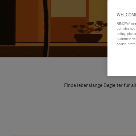
WELCOME
RIMOWA uses 
optimise soc
policy, pleas
"Continue wit
cookie prefe
Finde lebenslange Begleiter für a