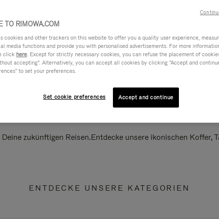
Continu
 TO RIMOWA.COM
cookies and other trackers on this website to offer you a quality user experience, measure 
ial media functions and provide you with personalised advertisements. For more informatio
e click
here
. Except for strictly necessary cookies, you can refuse the placement of cookie
hout accepting". Alternatively, you can accept all cookies by clicking "Accept and continue"
rences" to set your preferences.
Set cookie preferences
Accept and continue
ll Deine zukünftigen Reisen.Entdecke unsere ikonischen Koffer,
ENTDECKE UNSERE KATEGORIEN