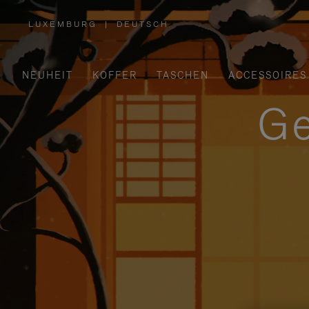
LUXEMBURG
|
DEUTSCH
,
WÄHLEN
SIE
IHRE
REGION
AUS
NEUHEIT
KOFFER
TASCHEN
ACCESSOIRES
Ge