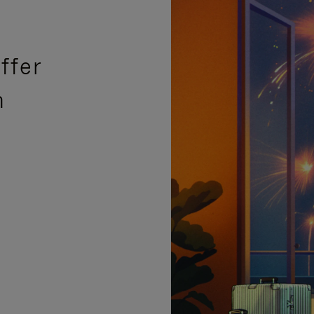
ffer
n