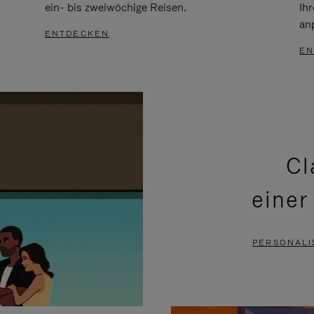
ein- bis zweiwöchige Reisen.
Ih
an
ENTDECKEN
EN
Cl
einer
PERSONALI