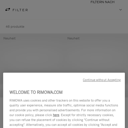
FILTERN NACH
FILTER
46 produkte
Neuheit
Neuheit
Continue without Accepting
WELCOME TO RIMOWA.COM
RIMOWA uses cookies and other trackers on this website to offer you a
Groove - Leder Tasche mit
Groove - Leder Tasche mit
quality user experience, measure site traffic, optimise social media functions
and provide you with personalised advertisements. For more information on
Reißverschluss
Reißverschluss
our cookie policy, please click
here
. Except for strictly necessary cookies,
420,00 €
420,00 €
you can refuse the placement of cookies by clicking "Continue without
accepting". Alternatively, you can accept all cookies by clicking "Accept and