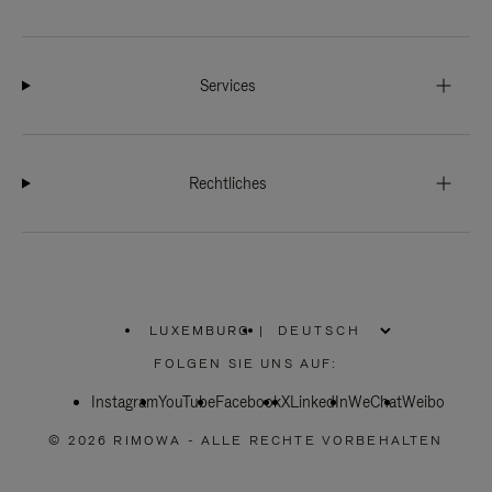
Services
Rechtliches
LUXEMBURG
|
,
WÄHLEN
FOLGEN SIE UNS AUF:
SIE
IHRE
Instagram
YouTube
REGION
Facebook
X
LinkedIn
WeChat
Weibo
AUS
© 2026 RIMOWA - ALLE RECHTE VORBEHALTEN