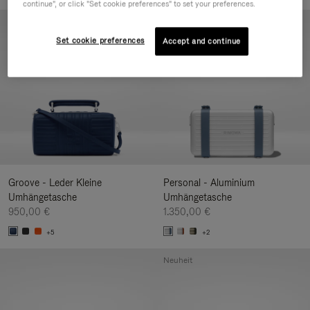
continue", or click "Set cookie preferences" to set your preferences.
Neuheit
Set cookie preferences
Accept and continue
Groove - Leder Kleine
Personal - Aluminium
Umhängetasche
Umhängetasche
950,00 €
1.350,00 €
+5
+2
Neuheit