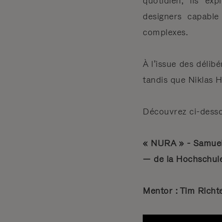
quotidien, ils ex
designers capable
complexes.
À l’issue des délib
tandis que Niklas 
Découvrez ci-dessou
« NURA » - Samuel 
— de la Hochschul
Mentor : Tim Richt