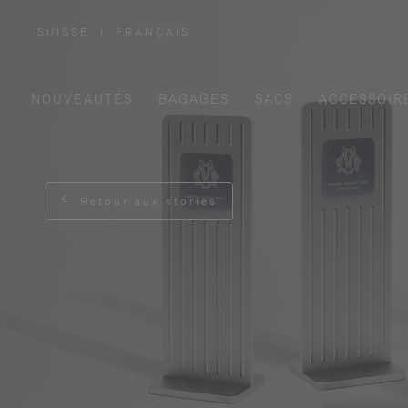
SUISSE
|
FRANÇAIS
,
SÉLECTIONNEZ
VOTRE
RÉGION
NOUVEAUTÉS
BAGAGES
SACS
ACCESSOIR
Retour aux stories