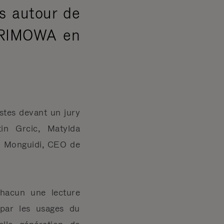
s autour de
de RIMOWA en
istes devant un jury
in Grcic, Matylda
e Monguidi, CEO de
chacun une lecture
t par les usages du