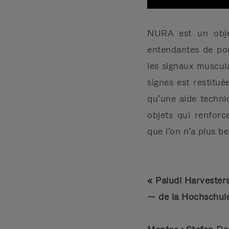
NURA est un obje
entendantes de po
les signaux muscula
signes est restitué
qu’une aide techni
objets qui renforc
que l’on n’a plus be
« Paludi Harvester
— de la Hochschul