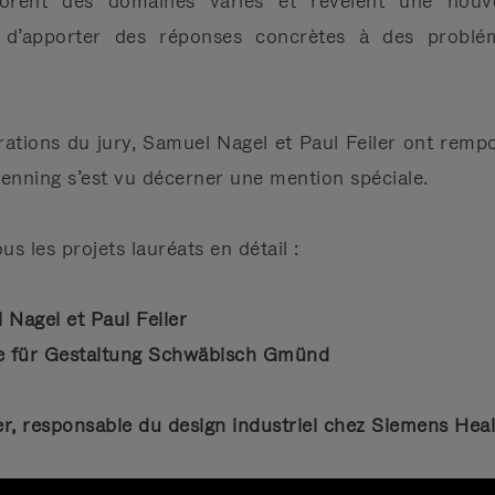
plorent des domaines variés et révèlent une nouv
 d’apporter des réponses concrètes à des problém
érations du jury, Samuel Nagel et Paul Feiler ont rempo
Henning s’est vu décerner une mention spéciale.
s les projets lauréats en détail :
Nagel et Paul Feiler
e für Gestaltung Schwäbisch Gmünd
er, responsable du design industriel chez Siemens Heal