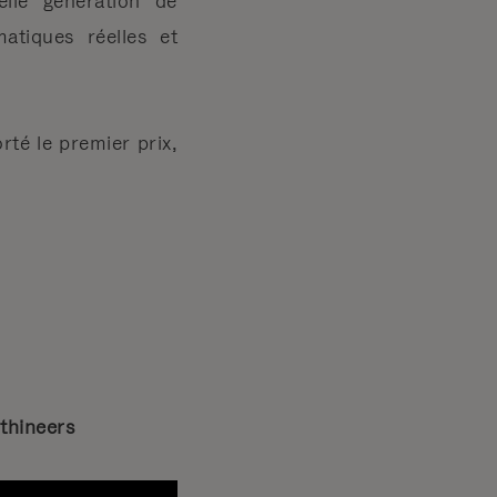
elle génération de
atiques réelles et
rté le premier prix,
thineers