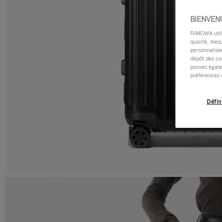
BIENVEN
RIMOWA utilis
qualité, mesu
personnalisée
dépôt des co
pouvez égale
préférences 
Défin