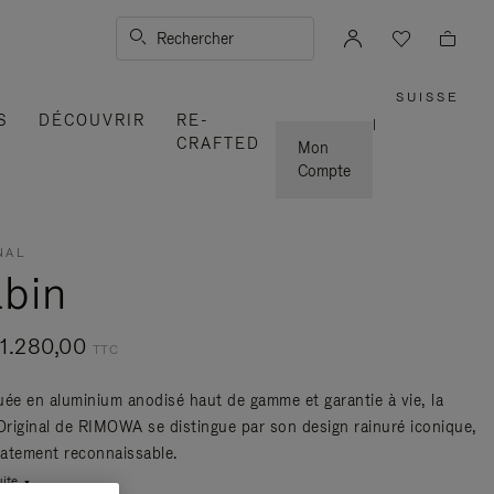
Rechercher
SUISSE
,
S
DÉCOUVRIR
RE-
SÉLEC
|
VOTRE
CRAFTED
RÉGIO
Mon
Compte
NAL
bin
1.280,00
TTC
uée en aluminium anodisé haut de gamme et garantie à vie, la
 Original de RIMOWA se distingue par son design rainuré iconique,
atement reconnaissable.
uite