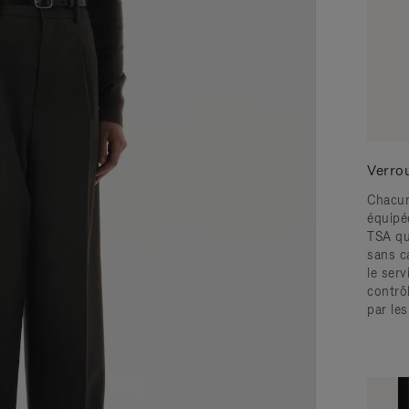
Verro
Chacun
équipé
TSA qu
sans c
le serv
contrô
par le