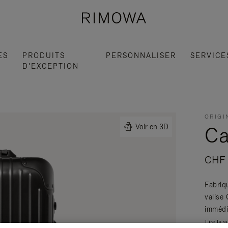
ES
PRODUITS
PERSONNALISER
SERVICE
D'EXCEPTION
ORIGI
Ca
Voir en 3D
CHF 
Fabriq
valise
immédi
Lire la s