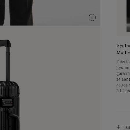
Systè
Multi
Dévelo
systèm
garanti
et san
roues 
à bille
Tai