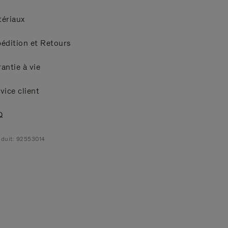
ériaux
édition et Retours
antie à vie
vice client
Q
duit: 92553014