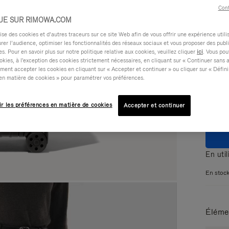
Cont
UE SUR RIMOWA.COM
e des cookies et d’autres traceurs sur ce site Web afin de vous offrir une expérience utili
rer l’audience, optimiser les fonctionnalités des réseaux sociaux et vous proposer des publi
s. Pour en savoir plus sur notre politique relative aux cookies, veuillez cliquer
ici
. Vous pou
okies, à l'exception des cookies strictement nécessaires, en cliquant sur « Continuer sans 
Coule
ment accepter les cookies en cliquant sur « Accepter et continuer » ou cliquer sur « Défini
en matière de cookies » pour paramétrer vos préférences.
ir les préférences en matière de cookies
Accepter et continuer
En uti
En stoc
Éléme