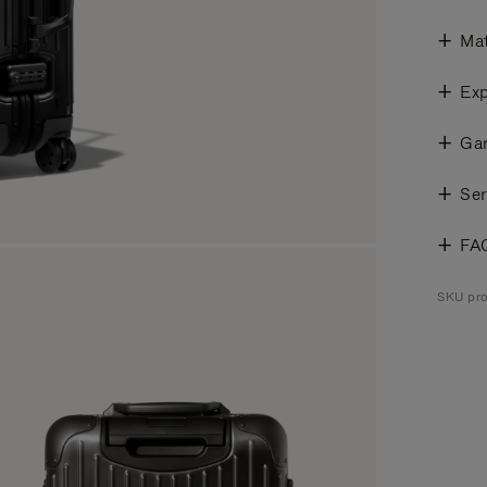
Mat
Exp
Gar
Ser
FA
SKU pro