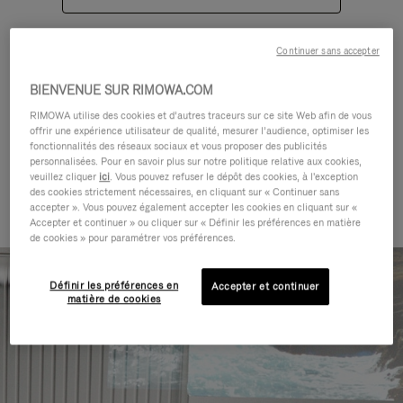
Continuer sans accepter
BIENVENUE SUR RIMOWA.COM
RIMOWA utilise des cookies et d’autres traceurs sur ce site Web afin de vous
CATÉGORIES
offrir une expérience utilisateur de qualité, mesurer l’audience, optimiser les
fonctionnalités des réseaux sociaux et vous proposer des publicités
Trouvez un compagnon pour
personnalisées. Pour en savoir plus sur notre politique relative aux cookies,
veuillez cliquer
ici
. Vous pouvez refuser le dépôt des cookies, à l'exception
chaque voyage
des cookies strictement nécessaires, en cliquant sur « Continuer sans
accepter ». Vous pouvez également accepter les cookies en cliquant sur «
Accepter et continuer » ou cliquer sur « Définir les préférences en matière
de cookies » pour paramétrer vos préférences.
Définir les préférences en
Accepter et continuer
matière de cookies