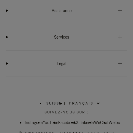
Assistance
Services
Legal
SUISSE
|
,
SÉLECTIONNEZ
SUIVEZ-NOUS SUR :
VOTRE
RÉGION
Instagram
YouTube
Facebook
X
LinkedIn
WeChat
Weibo