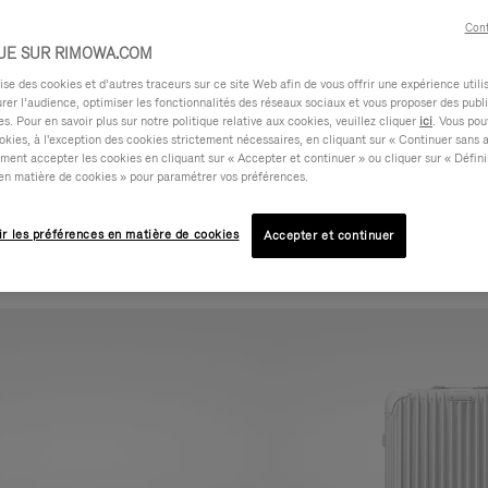
Cont
UE SUR RIMOWA.COM
e des cookies et d’autres traceurs sur ce site Web afin de vous offrir une expérience utili
rer l’audience, optimiser les fonctionnalités des réseaux sociaux et vous proposer des publi
s. Pour en savoir plus sur notre politique relative aux cookies, veuillez cliquer
ici
. Vous pou
okies, à l'exception des cookies strictement nécessaires, en cliquant sur « Continuer sans 
ment accepter les cookies en cliquant sur « Accepter et continuer » ou cliquer sur « Défini
en matière de cookies » pour paramétrer vos préférences.
ir les préférences en matière de cookies
Accepter et continuer