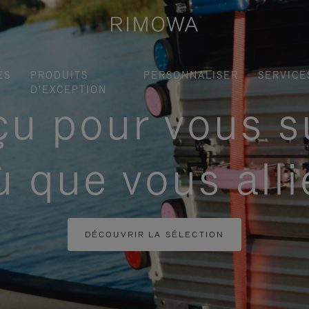
ES
PRODUITS
PERSONNALISER
SERVICE
D'EXCEPTION
u pour vous s
ù que vous alli
DÉCOUVRIR LA SÉLECTION