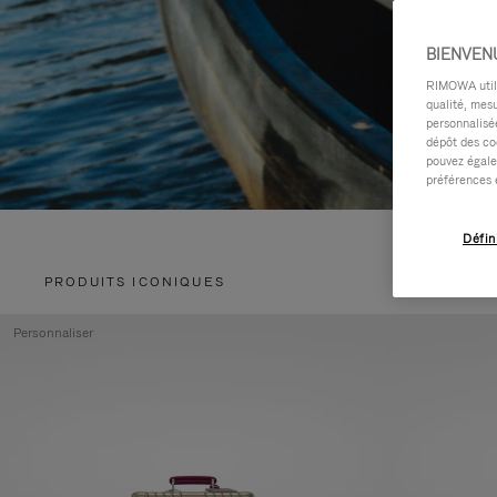
BIENVEN
RIMOWA utilis
qualité, mesu
personnalisée
dépôt des co
pouvez égale
préférences 
Défin
PRODUITS ICONIQUES
Personnaliser