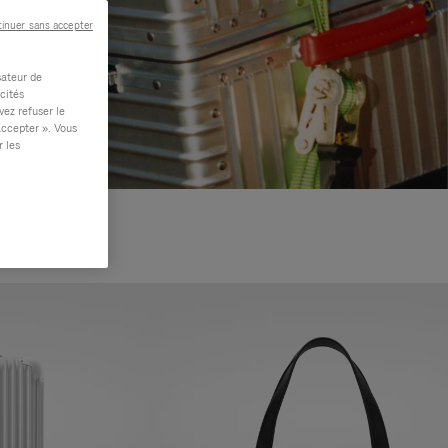
inuer sans accepter
sateur de
cités
vez refuser le
accepter ». Vous
r les