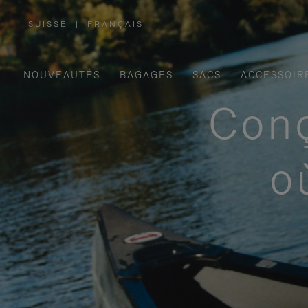
SUISSE
|
FRANÇAIS
,
SÉLECTIONNEZ
VOTRE
RÉGION
NOUVEAUTÉS
BAGAGES
SACS
ACCESSOIR
Conç
o