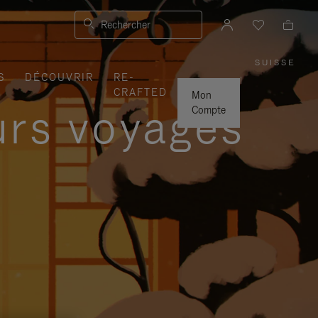
Rechercher
SUISSE
,
S
DÉCOUVRIR
RE-
SÉLEC
|
VOTRE
CRAFTED
RÉGIO
Mon
urs voyages
Compte