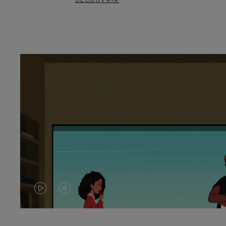
DÉCOUVRIR
LA
LE
VIDÉO
SON