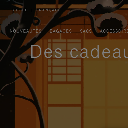
SUISSE
|
FRANÇAIS
,
SÉLECTIONNEZ
VOTRE
RÉGION
NOUVEAUTÉS
BAGAGES
SACS
ACCESSOIR
Des cadeau