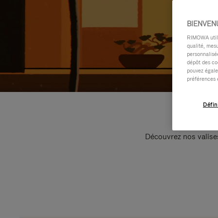
BIENVEN
RIMOWA utilis
qualité, mesu
personnalisée
dépôt des co
pouvez égale
préférences 
Défin
Découvrez nos valise