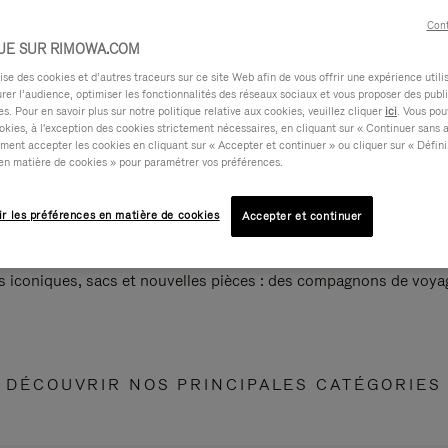
Cont
UE SUR RIMOWA.COM
e des cookies et d’autres traceurs sur ce site Web afin de vous offrir une expérience utili
rer l’audience, optimiser les fonctionnalités des réseaux sociaux et vous proposer des publi
s. Pour en savoir plus sur notre politique relative aux cookies, veuillez cliquer
ici
. Vous pou
okies, à l'exception des cookies strictement nécessaires, en cliquant sur « Continuer sans 
ment accepter les cookies en cliquant sur « Accepter et continuer » ou cliquer sur « Défini
en matière de cookies » pour paramétrer vos préférences.
ir les préférences en matière de cookies
Accepter et continuer
s iconiques, sacs et nouvelles pièces : des compagnons de voyag
DÉCOUVRIR NOS PRINCIPALES CATÉGORIES