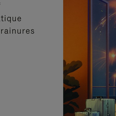
E
atique
 rainures