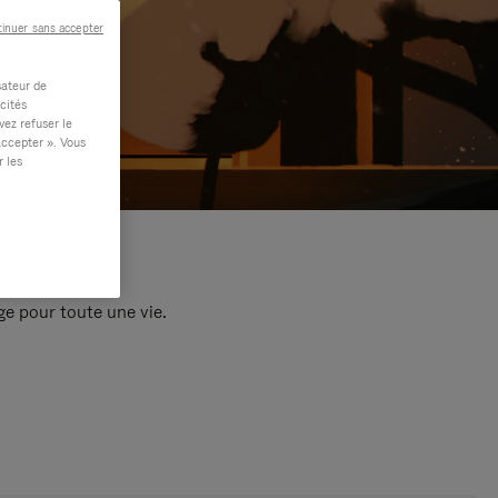
inuer sans accepter
sateur de
cités
vez refuser le
accepter ». Vous
r les
e pour toute une vie.