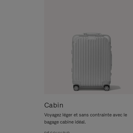
POUR
CLIQUER
LA
POUR
METTRE
RÉACTIVER
EN
LE
PAUSE
SON
Cabin
Voyagez léger et sans contrainte avec le
bagage cabine idéal.