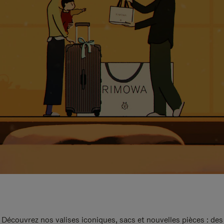
Découvrez nos valises iconiques, sacs et nouvelles pièces : des