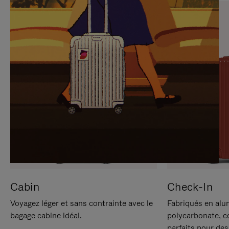
SUR
VEUILLEZ
POUR
CLIQUER
LA
POUR
METTRE
RÉACTIVER
EN
LE
PAUSE
SON
Cabin
Check-In
Voyagez léger et sans contrainte avec le
Fabriqués en alu
bagage cabine idéal.
polycarbonate, c
parfaits pour des