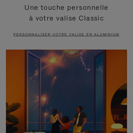
Une touche personnelle
EN
VIDÉO
à votre valise Classic
PAUSE,
EST
APPUYEZ
DÉSACTIVÉ.
PERSONNALISER VOTRE VALISE EN ALUMINIUM
SUR
VEUILLEZ
POUR
CLIQUER
LA
POUR
METTRE
RÉACTIVER
EN
LE
PAUSE
SON