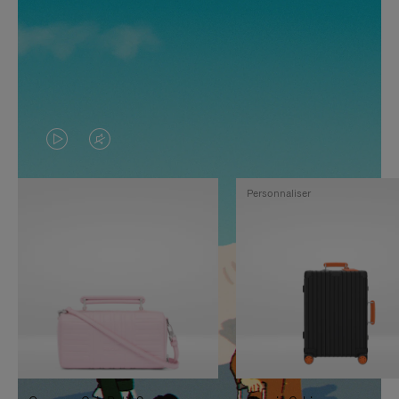
LA
LE
VIDÉO
SON
Personnaliser
N'EST
DE
PAS
LA
EN
VIDÉO
PAUSE,
EST
APPUYEZ
DÉSACTIVÉ.
SUR
VEUILLEZ