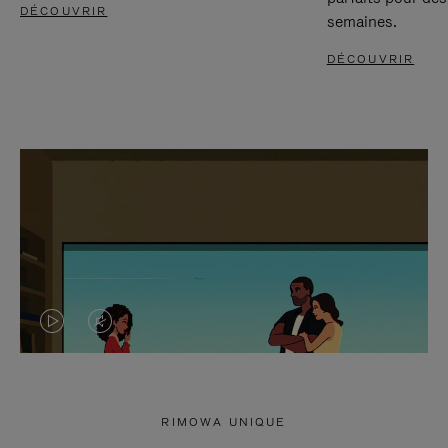
DÉCOUVRIR
semaines.
DÉCOUVRIR
LA
LE
VIDÉO
SON
N'EST
DE
RIMOWA UNIQUE
PAS
LA